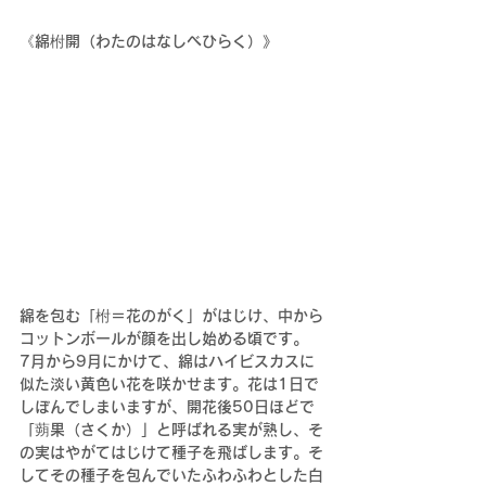
《綿柎開（わたのはなしべひらく）》
綿を包む「柎＝花のがく」がはじけ、中から
コットンボールが顔を出し始める頃です。
7月から9月にかけて、綿はハイビスカスに
似た淡い黄色い花を咲かせます。花は1日で
しぼんでしまいますが、開花後50日ほどで
「蒴果（さくか）」と呼ばれる実が熟し、そ
の実はやがてはじけて種子を飛ばします。そ
してその種子を包んでいたふわふわとした白