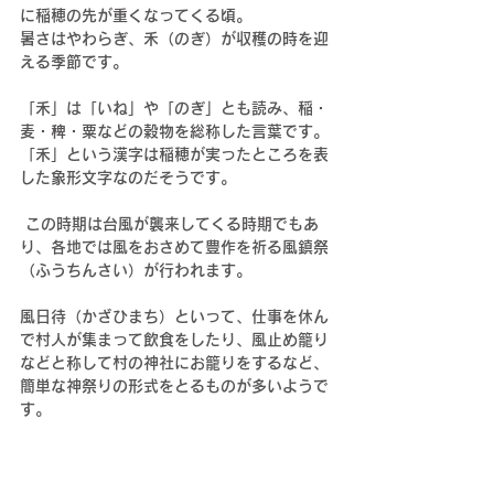
に稲穂の先が重くなってくる頃。
暑さはやわらぎ、禾（のぎ）が収穫の時を迎
える季節です。
「禾」は「いね」や「のぎ」とも読み、稲・
麦・稗・粟などの穀物を総称した言葉です。
「禾」という漢字は稲穂が実ったところを表
した象形文字なのだそうです。
 この時期は台風が襲来してくる時期でもあ
り、各地では風をおさめて豊作を祈る風鎮祭
（ふうちんさい）が行われます。
風日待（かざひまち）といって、仕事を休ん
で村人が集まって飲食をしたり、風止め籠り
などと称して村の神社にお籠りをするなど、
簡単な神祭りの形式をとるものが多いようで
す。