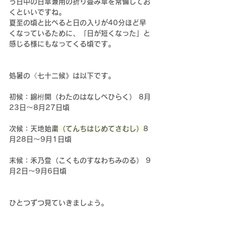
う日中の日傘兼用の折り畳み傘を常備してお
くといいですね。
夏至の頃と比べると日の入りが40分ほど早
くなっているために、「日が短くなった」と
感じる様にもなってくる頃です。
処暑の《七十二候》は以下です。
初候：綿柎開（わたのはなしべひらく） 8月
23日〜8月27日頃
次候：天地始
粛（てんちはじめてさむし）
8
月28日〜9月1日頃
末候：禾乃登（こくものすなわちみのる） 9
月2日〜9月6日頃
ひとつずつ見ていきましょう。