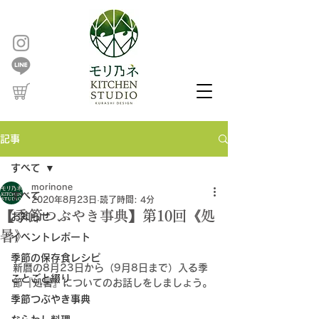
記事
すべて
morinone
すべて
2020年8月23日
読了時間: 4分
【季節つぶやき事典】第10回《処
お知らせ
暑》
イベントレポート
季節の保存食レシピ
新暦の8月23日から（9月8日まで）入る季
ことごと綴り
節『処暑』についてのお話しをしましょう。
季節つぶやき事典