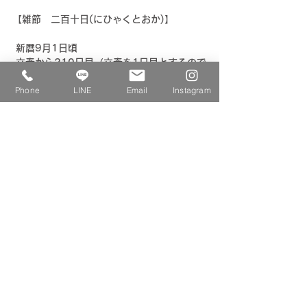
【雑節　二百十日(にひゃくとおか)】
 新暦9月1日頃
 立春から210日目（立春を1日目とするので
立春の209日後）で、台風がやってくる時期
Phone
LINE
Email
Instagram
とされています。
八朔や二百二十日とともに、嵐が来るとされ
る三大厄日です。先人たちは稲の収穫時期に
台風が来ることを大変重んじて暦の上で注意
を呼び掛けたのでしょうね。
新潟県の弥彦神社の二百二十日の風祭や、兵
庫県の伊和神社の二百十日の7日前の風鎮祭
などは、神社の神事にもなっています。
季節つぶやき事典