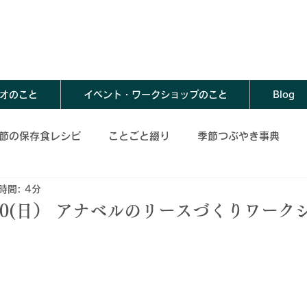
オのこと
イベント・ワークショップのこと
Blog
節の保存食レシピ
ことごと綴り
季節つぶやき事典
時間: 4分
存食レシピ
夏の保存食レシピ
秋の保存食レシピ
10(日） アナベルのリースづくりワーク
春の保存食アレンジレシピ
夏の保存食アレンジレシピ
レンジレシピ