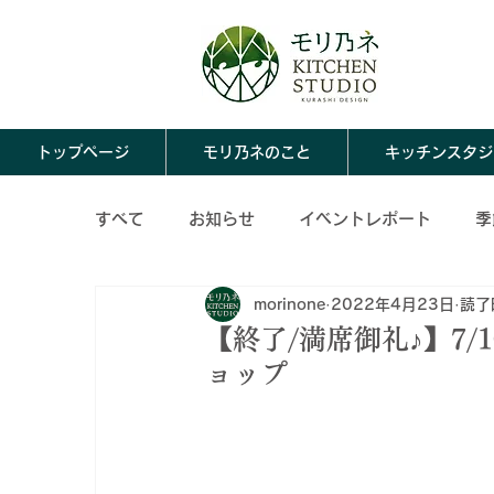
トップページ
モリ乃ネのこと
キッチンスタジ
すべて
お知らせ
イベントレポート
季
morinone
2022年4月23日
読了
ならわし料理
モリ乃ネのこと
春の保
【終了/満席御礼♪】7/
ョップ
冬の保存食レシピ
保存食アレンジレシピ
秋の保存食アレンジレシピ
冬の保存食ア