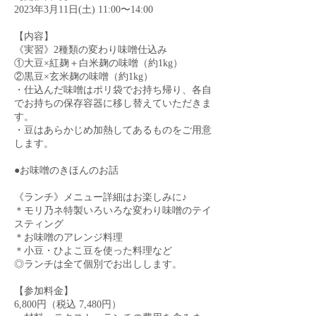
2023年3月11日(土) 11:00〜14:00
【内容】
《実習》2種類の変わり味噌仕込み
①大豆×紅麹＋白米麹の味噌（約1kg）
②黒豆×玄米麹の味噌（約1kg）
・仕込んだ味噌はポリ袋でお持ち帰り、各自
でお持ちの保存容器に移し替えていただきま
す。
・豆はあらかじめ加熱してあるものをご用意
します。
●お味噌のきほんのお話
《ランチ》メニュー詳細はお楽しみに♪
＊モリ乃ネ特製いろいろな変わり味噌のテイ
スティング
＊お味噌のアレンジ料理
＊小豆・ひよこ豆を使った料理など
◎ランチは全て個別でお出しします。
【参加料金】
6,800円（税込 7,480円）