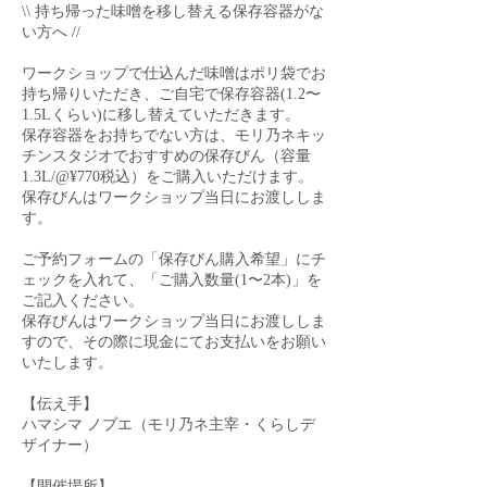
\\ 持ち帰った味噌を移し替える保存容器がな
い方へ //
ワークショップで仕込んだ味噌はポリ袋でお
持ち帰りいただき、ご自宅で保存容器(1.2〜
1.5Lくらい)に移し替えていただきます。
保存容器をお持ちでない方は、モリ乃ネキッ
チンスタジオでおすすめの保存びん（容量
1.3L/@¥770税込）をご購入いただけます。
保存びんはワークショップ当日にお渡ししま
す。
ご予約フォームの「保存びん購入希望」にチ
ェックを入れて、「ご購入数量(1〜2本)」を
ご記入ください。
保存びんはワークショップ当日にお渡ししま
すので、その際に現金にてお支払いをお願い
いたします。
【伝え手】
ハマシマ ノブエ（モリ乃ネ主宰・くらしデ
ザイナー）
【開催場所】