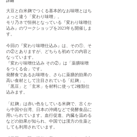
詳細
大豆と白米麹でつくる基本的なお味噌とはち
ょっと違う「変わり味噌」。
モリ乃ネで恒例となっている『変わり味噌仕
込み』のワークショップを2023年も開催しま
す。
今回の『変わり味噌仕込み』は、その①、そ
の②とありますが、どちらも初めての内容と
なっています。
『変わり味噌仕込み その②』は「薬膳味噌
をつくる会」です。
発酵食であるお味噌を、さらに薬膳的効果の
高い食材として注目されている「紅麹」、
「黒豆」と「玄米」を材料に使って2種類仕
込みます。
「紅麹」は赤い色をしている米麹で、古くか
ら中国や台湾、日本の沖縄などで発酵食品に
用いられています。血行促進、内臓を温める
などの効果が知られ、中国では漢方の生薬と
しても利用されています。