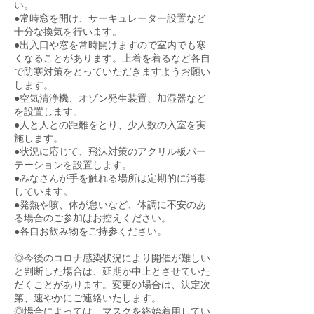
い。
●常時窓を開け、サーキュレーター設置など
十分な換気を行います。
●出入口や窓を常時開けますので室内でも寒
くなることがあります。上着を着るなど各自
で防寒対策をとっていただきますようお願い
します。
●空気清浄機、オゾン発生装置、加湿器など
を設置します。
●人と人との距離をとり、少人数の入室を実
施します。
●状況に応じて、飛沫対策のアクリル板パー
テーションを設置します。
●みなさんが手を触れる場所は定期的に消毒
しています。
●発熱や咳、体が怠いなど、体調に不安のあ
る場合のご参加はお控えください。
●各自お飲み物をご持参ください。
◎今後のコロナ感染状況により開催が難しい
と判断した場合は、延期か中止とさせていた
だくことがあります。変更の場合は、決定次
第、速やかにご連絡いたします。
◎場合によっては、マスクを終始着用してい