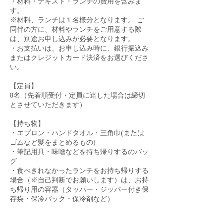
・材料・テキスト・ランチの費用を含みま
す。
※材料、ランチは１名様分となります。 ご
同伴の方に、材料やランチをご用意する際
は、別途お申し込みが必要となります。
・お支払いは、お申し込み時に、銀行振込み
またはクレジットカード決済をお選びくださ
い。
【定員】
8名（先着順受付・定員に達した場合は締切
とさせていただきます）
【持ち物】
・エプロン・ハンドタオル・三角巾(または
ゴムなど髪をまとめるもの)
・筆記用具・味噌などを持ち帰りするのバッ
グ
・食べきれなかったランチをお持ち帰りする
場合（※自己判断でお願いします）は、お持
ち帰り用の容器（タッパー・ジッパー付き保
存袋・保冷バック・保冷剤など）