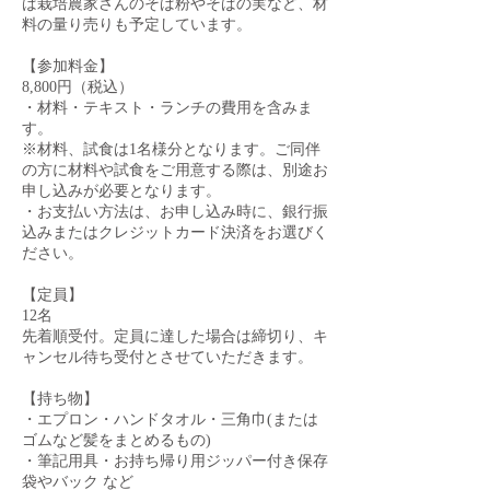
ば栽培農家さんのそば粉やそばの実など、材
料の量り売りも予定しています。
【参加料金】
8,800円（税込）
・材料・テキスト・ランチの費用を含みま
す。
※材料、試食は1名様分となります。ご同伴
の方に材料や試食をご用意する際は、別途お
申し込みが必要となります。
・お支払い方法は、お申し込み時に、銀行振
込みまたはクレジットカード決済をお選びく
ださい。
【定員】
12名
先着順受付。定員に達した場合は締切り、キ
ャンセル待ち受付とさせていただきます。
【持ち物】
・エプロン・ハンドタオル・三角巾(または
ゴムなど髪をまとめるもの)
・筆記用具・お持ち帰り用ジッパー付き保存
袋やバック など