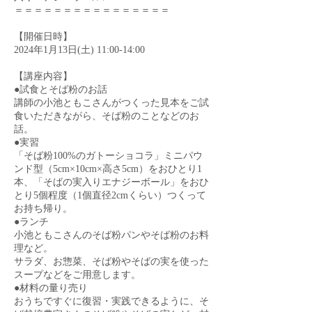
＝＝＝＝＝＝＝＝＝＝＝＝＝＝＝＝
【開催日時】
2024年1月13日(土) 11:00-14:00
【講座内容】
●試食とそば粉のお話
講師の小池ともこさんがつくった見本をご試
食いただきながら、そば粉のことなどのお
話。
●実習
「そば粉100%のガトーショコラ」ミニパウ
ンド型（5cm×10cm×高さ5cm）をおひとり1
本、「そばの実入りエナジーボール」をおひ
とり5個程度（1個直径2cmくらい）つくって
お持ち帰り。
●ランチ
小池ともこさんのそば粉パンやそば粉のお料
理など。
サラダ、お惣菜、そば粉やそばの実を使った
スープなどをご用意します。
●材料の量り売り
おうちですぐに復習・実践できるように、そ