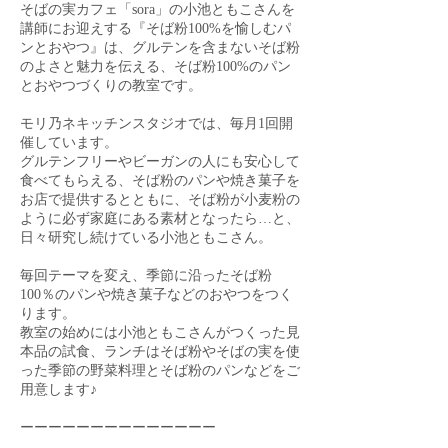
そばの実カフェ「sora」の小池ともこさんを
講師にお迎えする『そば粉100%を愉しむパ
ンとおやつ』は、グルテンを含まないそば粉
のよさと魅力を伝える、そば粉100%のパン
とおやつづくりの教室です。
モリ乃ネキッチンスタジオでは、毎月1回開
催しています。
グルテンフリーやビーガンの人にも安心して
食べてもらえる、そば粉のパンや焼き菓子を
お店で提供するとともに、そば粉が小麦粉の
ように必ず家庭にある素材となったら…と、
日々研究し続けている小池ともこさん。
毎回テーマを変え、季節に沿ったそば粉
100％のパンや焼き菓子などのおやつをつく
ります。
教室の始めには小池ともこさんがつくった見
本品の試食、ランチはそば粉やそばの実を使
った季節の野菜料理とそば粉のパンなどをご
用意します♪
ーーーーーーーーーーーーーー