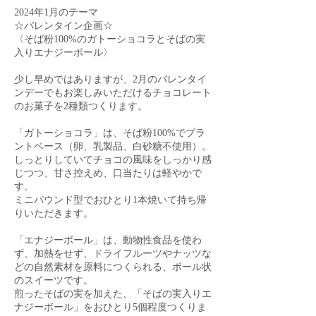
2024年1月のテーマ
☆バレンタイン企画☆
〈そば粉100%のガトーショコラとそばの実
入りエナジーボール〉
少し早めではありますが、2月のバレンタイ
ンデーでもお楽しみいただけるチョコレート
のお菓子を2種類つくります。
「ガトーショコラ」は、そば粉100%でプラ
ントベース（卵、乳製品、白砂糖不使用）。
しっとりしていてチョコの風味をしっかり感
じつつ、甘さ控えめ、口当たりは軽やかで
す。
ミニパウンド型でおひとり1本焼いて持ち帰
りいただきます。
「エナジーボール」は、動物性食品を使わ
ず、加熱をせず、ドライフルーツやナッツな
どの自然素材を原料につくられる、ボール状
のスイーツです。
煎ったそばの実を加えた、「そばの実入りエ
ナジーボール」をおひとり5個程度つくりま