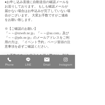
●お申し込み直後に自動送信の確認メールを
お送りしております。 もしも確認メールが
届かない場合はお申込みが完了していない場
合がございます。 大変お手数ですがご連絡
をお願い致します。
※【ご確認のお願い】
『～～@ezweb.ne.jp』『～～@au.com』及び
『～～@pdx.ne.jp』のメールアドレスをご利
用の方は、「イベント予約」ページ冒頭の注
意事項を必ずご確認ください。
●お手数ですがお申込みを頂く際には、別途
『モリ乃ネキッチンスタジオ公式LINE登
Phone
LINE
Email
Instagram
【お支払いについて】
【お支払いについて】銀行振込み又は、クレ
ジットカード決済からお選びいただけます。
お振込みの場合、お客様のメールアドレスへ