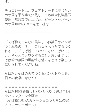
す。
チョコレートは、フェアトレードに準じたカ
カオ豆を手作業で焙煎し、白砂糖や乳製品不
使用、無添加で仕上げた、ビーントゥバーカ
カオ豆100％チョコを使います。
ーーーーーーーーーーーーーー
「そば粉でこんなに美味しいお菓子やパンが
つくれるの！？」「これならおうちでもつく
れる！」「そば粉っていいこといっぱい！」
と、きっとワクワクすることと思いますよ。
そば粉の無限の可能性と魅力をどうぞ楽しみ
にいらしてくださいね。
そば粉とそばの実でつくるパンとおやつを、
日々の食卓にぜひ〜♪
＝＝＝＝＝＝＝＝＝＝＝＝＝＝＝＝
そば粉100%を愉しむパンとおやつ2024年1月
☆バレンタイン企画☆
〈そば粉100%のガトーショコラとそばの実
入りエナジーボール〉