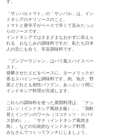
す。
「サンバルトマト」の「サンバル」は、イン
ドネシアのチリソースのこと。
トマトと唐辛子がベースで辛くて旨みたっぷ
りのソースです。
インドネシアではさまざまなおかずに添えら
れる、おなじみの調味料ですが、私たち日本
人の舌にも合う、辛旨調味料です。
「ブンブーラジャン」はバリ風スパイスペー
スト。
発酵させたエビをベースに、ターメリックが
香るスパイシーな調味料です。肉、魚介、野
菜とどれとも相性バツグン。あっという間に
インドネシア料理が完成します。
これらの調味料を使った展開料理は、「ナシ
ゴレン（インドネシア風焼き飯）」、「鶏軟
骨とインゲンのワール（ココナッツ・スパイ
ス炒め）」、「サテ（インドネシア風焼き
鳥）」などの伝統的なインドネシア料理。
みなさんでつくってランチにしましょう。