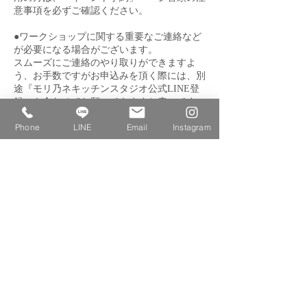
意事項を必ずご確認ください。
●ワークショップに関する重要なご連絡など
が必要になる場合がございます。
スムーズにご連絡のやり取りができますよ
う、お手数ですがお申込みを頂く際には、別
途『モリ乃ネキッチンスタジオ公式LINE登
Phone
LINE
Email
Instagram
【お支払いについて】
【お支払いについて】銀行振込み又は、クレ
ジットカード決済からお選びいただけます。
お振込みの場合、お客様のメールアドレスへ
お振込先をお送りさせて頂きますので、内容
をご確認の上、金融機関６営業日以内 （◎
開催日１週間を切ってのお申し込みの場合は
金融機関3営業日以内）にお振込みをお願い
致します。お支払いの期限を過ぎましても、
ご入金・ご連絡等がなかった場合は、お申込
みをキャンセルとさせていただく場合がござ