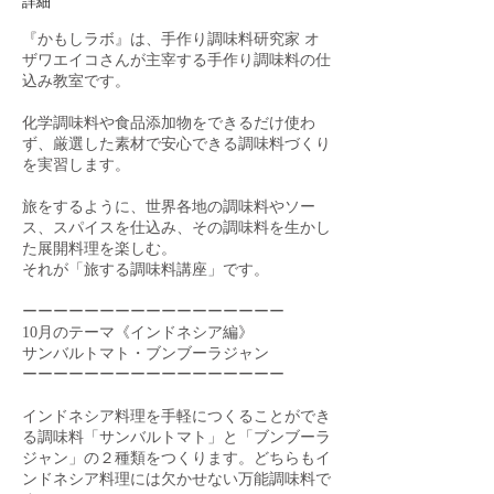
詳細
『かもしラボ』は、手作り調味料研究家 オ
ザワエイコさんが主宰する手作り調味料の仕
込み教室です。
化学調味料や食品添加物をできるだけ使わ
ず、厳選した素材で安心できる調味料づくり
を実習します。
旅をするように、世界各地の調味料やソー
ス、スパイスを仕込み、その調味料を生かし
た展開料理を楽しむ。
それが「旅する調味料講座」です。
ーーーーーーーーーーーーーーーーー
10月のテーマ《インドネシア編》
サンバルトマト・ブンブーラジャン
ーーーーーーーーーーーーーーーーー
インドネシア料理を手軽につくることができ
る調味料「サンバルトマト」と「ブンブーラ
ジャン」の２種類をつくります。どちらもイ
ンドネシア料理には欠かせない万能調味料で