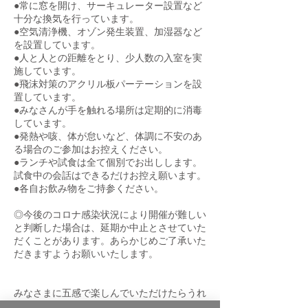
●常に窓を開け、サーキュレーター設置など
十分な換気を行っています。
●空気清浄機、オゾン発生装置、加湿器など
を設置しています。
●人と人との距離をとり、少人数の入室を実
施しています。
●飛沫対策のアクリル板パーテーションを設
置しています。
●みなさんが手を触れる場所は定期的に消毒
しています。
●発熱や咳、体が怠いなど、体調に不安のあ
る場合のご参加はお控えください。
●ランチや試食は全て個別でお出しします。
試食中の会話はできるだけお控え願います。
●各自お飲み物をご持参ください。
◎今後のコロナ感染状況により開催が難しい
と判断した場合は、延期か中止とさせていた
だくことがあります。あらかじめご了承いた
だきますようお願いいたします。
みなさまに五感で楽しんでいただけたらうれ
しいです♪