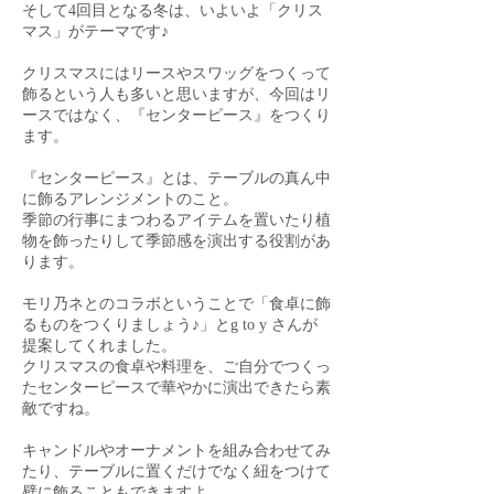
そして4回目となる冬は、いよいよ「クリス
マス」がテーマです♪
クリスマスにはリースやスワッグをつくって
飾るという人も多いと思いますが、今回はリ
ースではなく、『センターピース』をつくり
ます。
『センターピース』とは、テーブルの真ん中
に飾るアレンジメントのこと。
季節の行事にまつわるアイテムを置いたり植
物を飾ったりして季節感を演出する役割があ
ります。
モリ乃ネとのコラボということで「食卓に飾
るものをつくりましょう♪」とg to y さんが
提案してくれました。
クリスマスの食卓や料理を、ご自分でつくっ
たセンターピースで華やかに演出できたら素
敵ですね。
キャンドルやオーナメントを組み合わせてみ
たり、テーブルに置くだけでなく紐をつけて
壁に飾ることもできますよ。