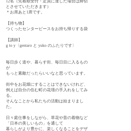
12名（先着順受付・定員に達した場合は締切
とさせていただきます）
＊お席あと1席です。
【持ち物】
つくったセンターピースをお持ち帰りする袋
【講師】
g to y〈gentaro と yuko のふたりです〉
毎日歩く道や、暮らす街、毎日目に入るもの
が
もっと素敵だったらいいなと思っています。
街中をお花畑にすることはできないけれど、
例えば自分の住む町の花壇の手入れをしてみ
る。
そんなことから私たちの活動は始まりまし
た。
日々庭仕事をしながら、草花や昔の着物など
「日本の美しいもの」を通して
暮らしがより豊かに、楽しくなることをデザ