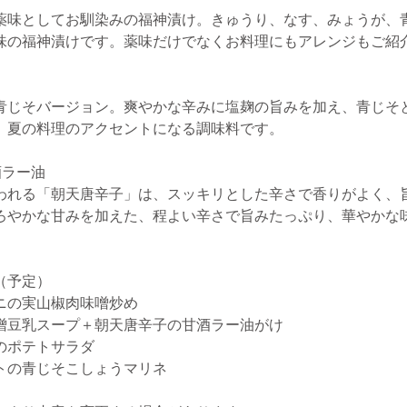
味としてお馴染みの福神漬け。きゅうり、なす、みょうが、
味の福神漬けです。薬味だけでなくお料理にもアレンジもご紹
じそバージョン。爽やかな辛みに塩麹の旨みを加え、青じそ
、夏の料理のアクセントになる調味料です。
酒ラー油
われる「朝天唐辛子」は、スッキリとした辛さで香りがよく、
ろやかな甘みを加えた、程よい辛さで旨みたっぷり、華やかな
（予定）
ニの実山椒肉味噌炒め
噌豆乳スープ＋朝天唐辛子の甘酒ラー油がけ
のポテトサラダ
トの青じそこしょうマリネ