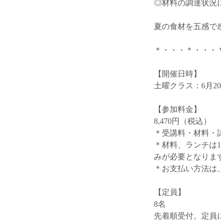
◎材料の調達状況
夏の食材を五感で
＊・・・＊・・・
【開催日時】
土曜クラス：6月20日(土
【参加料金】
8,470円（税込）
＊受講料・材料・
＊材料、ランチは
みが必要となりま
＊お支払い方法は
【定員】
8名
先着順受付。定員