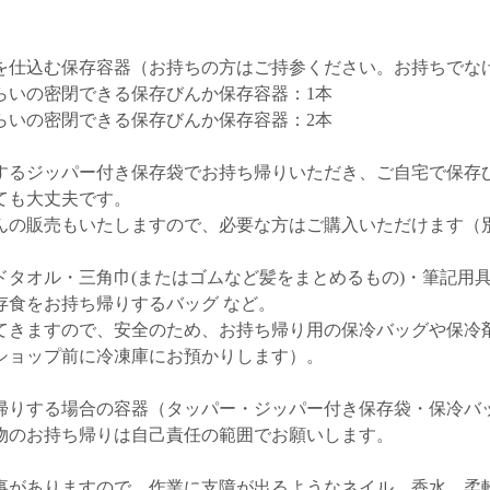
を仕込む保存容器（お持ちの方はご持参ください。お持ちでな
容量くらいの密閉できる保存びんか保存容器：1本
容量くらいの密閉できる保存びんか保存容器：2本
するジッパー付き保存袋でお持ち帰りいただき、ご自宅で保存
ても大丈夫です。
んの販売もいたしますので、必要な方はご購入いただけます（
ドタオル・三角巾(またはゴムなど髪をまとめるもの)・筆記用
存食をお持ち帰りするバッグ など。
てきますので、安全のため、お持ち帰り用の保冷バッグや保冷
ショップ前に冷凍庫にお預かりします）。
帰りする場合の容器（タッパー・ジッパー付き保存袋・保冷バ
物のお持ち帰りは自己責任の範囲でお願いします。
事がありますので、作業に支障が出るようなネイル、香水、柔