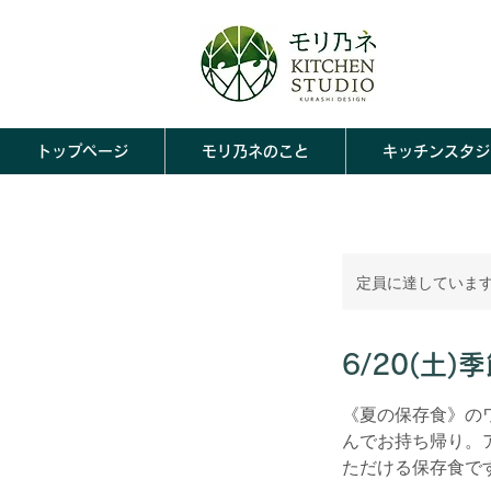
トップページ
モリ乃ネのこと
キッチンスタジ
定員に達していま
6/20(土
《夏の保存食》の
んでお持ち帰り。
ただける保存食で