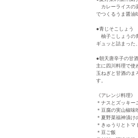
カレーライスの薬
でつくるうま醤油
●青じそこしょう
柚子こしょうの青
ギュッと詰まった
●朝天唐辛子の甘
主に四川料理で使
玉ねぎと甘酒のま
す。
《アレンジ料理》
＊ナスとズッキー
＊豆腐の実山椒味
＊夏野菜福神漬け
＊きゅうりとトマ
＊豆ご飯