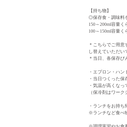
【持ち物】
◎保存食・調味料
150～200ml
100～150ml
＊こちらでご用意
し替えていただい
＊当日、各保存び
・エプロン・ハン
・当日つくった保
・気温が高くなっ
（保冷剤はワーク
・ランチをお持ち
※ランチなど食べ
※調理実習やお食