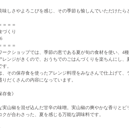
美味しさやよろこびを感じ、その季節も愉しんでいただけたら
＝＝＝＝
食づくり
6
＝＝＝＝
ワークショップでは、季節の恵である夏が旬の食材を使い、4
アレンジがきくので、おうちでのごはんづくりを楽ちんにし、
です。
は、その保存食を使ったアレンジ料理をみなさんで仕上げて、
盛りだくさんの内容になっています。
保存食》
実山椒を混ぜ込んだ甘辛の味噌。実山椒の爽やかな香りとピ
コクが合わさった、夏を感じる万能な調味料です。
け