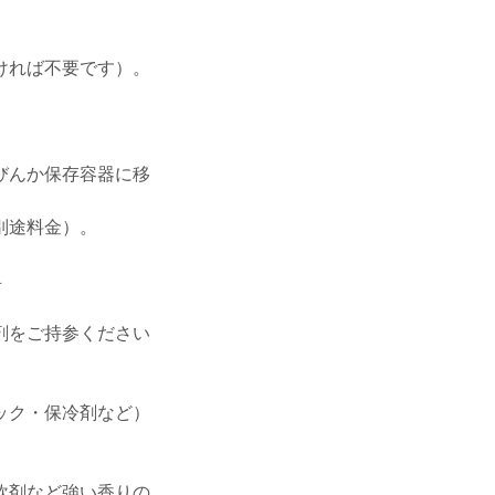
ければ不要です）。
びんか保存容器に移
別途料金）。
具
剤をご持参ください
ック・保冷剤など）
軟剤など強い香りの