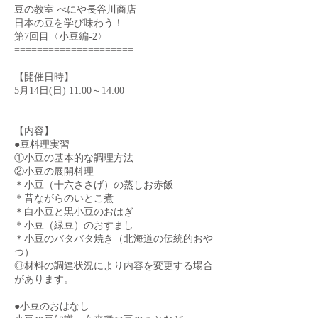
豆の教室 べにや長谷川商店
日本の豆を学び味わう！
第7回目〈小豆編-2〉
=====================
【開催日時】
5月14日(日) 11:00～14:00
【内容】
●豆料理実習
①小豆の基本的な調理方法
②小豆の展開料理
＊小豆（十六ささげ）の蒸しお赤飯
＊昔ながらのいとこ煮
＊白小豆と黒小豆のおはぎ
＊小豆（緑豆）のおすまし
＊小豆のバタバタ焼き（北海道の伝統的おや
つ）
◎材料の調達状況により内容を変更する場合
があります。
●小豆のおはなし