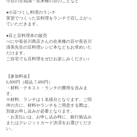
小豆の豆知識・在来種の豆のことなど
●小豆づくし料理のランチ
実習でつくった豆料理をランチで召し上がっ
ていただきます。
●豆と豆料理本の販売
べにや長谷川商店さんの在来種の豆や長谷川
清美先生の豆料理レシピ本などもお求めいた
だけます。
ご自宅でも豆料理をぜひお楽しみください♪
【参加料金】
6,800円（税込 7,480円）
・材料・テキスト・ランチの費用を含みま
す。
※材料、ランチは１名様分となります。ご同
伴の方に、材料やランチをご用意する際は、
別途お申し込みが必要となります。
・お支払いは、お申し込み時に、銀行振込み
またはクレジットカード決済をお選びくださ
い。