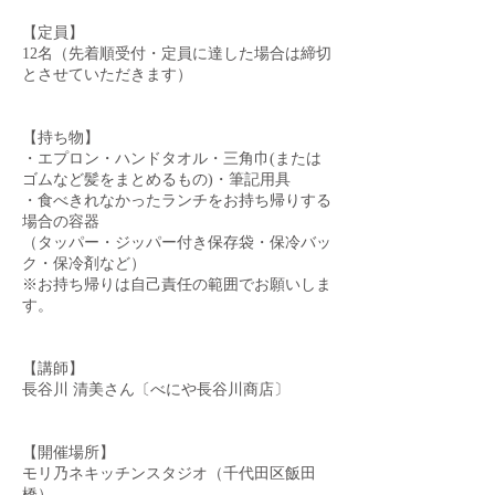
【定員】
12名（先着順受付・定員に達した場合は締切
とさせていただきます）
【持ち物】
・エプロン・ハンドタオル・三角巾(または
ゴムなど髪をまとめるもの)・筆記用具
・食べきれなかったランチをお持ち帰りする
場合の容器
（タッパー・ジッパー付き保存袋・保冷バッ
ク・保冷剤など）
※お持ち帰りは自己責任の範囲でお願いしま
す。
【講師】
長谷川 清美さん〔べにや長谷川商店〕
【開催場所】
モリ乃ネキッチンスタジオ（千代田区飯田
橋）