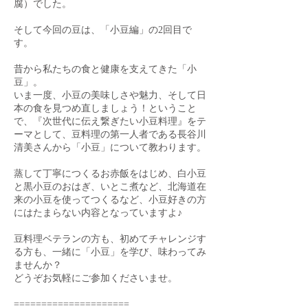
腐）でした。
そして今回の豆は、「小豆編」の2回目で
す。
昔から私たちの食と健康を支えてきた「小
豆」。
いま一度、小豆の美味しさや魅力、そして日
本の食を見つめ直しましょう！ということ
で、『次世代に伝え繋ぎたい小豆料理』をテ
ーマとして、豆料理の第一人者である長谷川
清美さんから「小豆」について教わります。
蒸して丁寧につくるお赤飯をはじめ、白小豆
と黒小豆のおはぎ、いとこ煮など、北海道在
来の小豆を使ってつくるなど、小豆好きの方
にはたまらない内容となっていますよ♪
豆料理ベテランの方も、初めてチャレンジす
る方も、一緒に「小豆」を学び、味わってみ
ませんか？
どうぞお気軽にご参加くださいませ。
=====================