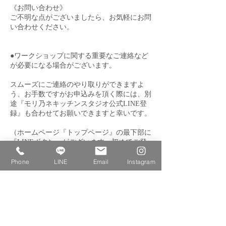
《お問い合わせ》
ご不明な点がございましたら、お気軽にお問
い合わせください。
●ワークショップに関する重要なご連絡など
が必要になる場合がございます。
スムーズにご連絡のやり取りができますよ
う、お手数ですがお申込みを頂く際には、別
途『モリ乃ネキッチンスタジオ公式LINE登
録』も合わせてお願いできますと幸いです。
（ホームページ『トップページ』の最下部に
『LINEボタン』がございます。初めてご登
録の方はこちらをクリックしていただけます
と登録できます。登録済みの方はトーク画面
Phone
LINE
Email
Instagram
になります。）
【お支払いについて】