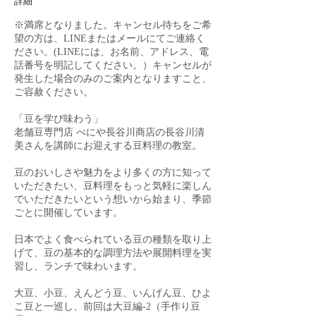
詳細
※満席となりました。キャンセル待ちをご希
望の方は、LINEまたはメールにてご連絡く
ださい。(LINEには、お名前、アドレス、電
話番号を明記してください。）キャンセルが
発生した場合のみのご案内となりますこと、
ご容赦ください。
「豆を学び味わう」
老舗豆専門店 べにや長谷川商店の長谷川清
美さんを講師にお迎えする豆料理の教室。
豆のおいしさや魅力をより多くの方に知って
いただきたい、豆料理をもっと気軽に楽しん
でいただきたいという想いから始まり、季節
ごとに開催しています。
日本でよく食べられている豆の種類を取り上
げて、豆の基本的な調理方法や展開料理を実
習し、ランチで味わいます。
大豆、小豆、えんどう豆、いんげん豆、ひよ
こ豆と一巡し、前回は大豆編-2（手作り豆