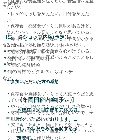
・
健康的な食生活を送りたい。食生活を見直
⑤片付け
したい。
・
日々のくらしを変えたい。自分を変えた
い。
・
保存食・発酵食づくりに興味があるけど、
なんだかハードル高そうだなと思っている。
【ワークショップ内容(予定)】
・
毎日忙しくて時間もないし、手間がかかる
ことはあまりしたくない。
旬の食材で4〜5品仕込んでお持ち帰り。
・
できるだけ安心安全な食を心がけている。
＊
季節の保存食・常備菜
・
からだ、こころ、五感がよろこぶことをし
＊
発酵食or発酵調味料
たい。
＊
季節の発酵野菜
＊
旬の食材でピクルスor水キムチ
- - - - - - - - - - - - - - - - - - - - - - - - -
​など
ご参加いただいた方の感想
- - - - - - - - - - - - - - - - - - - - - -
- - -
・
保存食や発酵食づくりって大変そうだと思
っていたけど、意外と簡単
【年間開催内容(予定)】
♫
・
やっぱり自分でつくるとおいしさ倍増〜♪
＊現在は定期開催をお休みさ
・
材料一式買いそろえるのは難しいので、全
部用意されているのがいい！
せていただいております。コ
・
家でも子どもと一緒に作れて楽しかった
♫
ロナの状況をみて再開する予
・
仕込みも楽しいし、簡単だし、おいしいか
ら、これからも作り続けたい♪
定です。