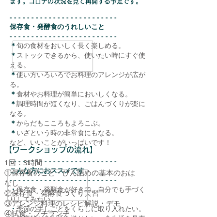
ます。コロナの状況を見て再開する予定です。
- - - - - - - - - - - - - - - - - - - - - - - - -
保存食・発酵食のうれしいこと
- - - - - - - - - - - - - - - - - - - - - - - - -
＊
旬の食材をおいしく長く楽しめる。
＊
ストックできるから、使いたい時にすぐ使
える。
＊
使い方いろいろでお料理のアレンジが広が
る。
＊
食材やお料理が簡単においしくなる。
＊
調理時間が短くなり、ごはんづくりが楽に
なる。
＊
からだもこころもよろこぶ。
＊
いざという時の非常食にもなる。
など、いいことがいっぱいです！
【ワークショップの流れ】
- - - - - - - - - - - - - - - - - - - - - - - - -
1回：3時間
こんな方におススメです
①保存食のこと・びん詰めの基本のおは
- - - - - - - - - - - - - - - - - - - - - -
- - -
なし
・
保存食・発酵食が好きで、自分でも手づく
②保存食・発酵食づくり実習
りしてみたい。
③アレンジ料理のレシピ解説・デモ
・
季節の手しごとをくらしに取り入れたい。
④試食・プチランチ