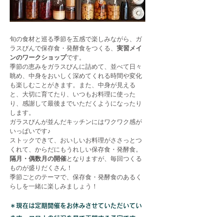
旬の食材と巡る季節を五感で楽しみながら、ガ
ラスびんで保存食・発酵食をつくる、
実習メイ
ンのワークショップ
です。
季節の恵みをガラスびんに詰めて、並べて日々
眺め、中身をおいしく深めてくれる時間や変化
も楽しむことがきます。また、中身が見える
と、大切に育てたり、いつもお料理に使った
り、感謝して最後までいただくようになったり
します。
ガラスびんが並んだキッチンにはワクワク感が
いっぱいです♪
ストックできて、おいしいお料理がささっとつ
くれて、からだにもうれしい保存食・発酵食。
隔月・偶数月の開催
となりますが、毎回つくる
ものが盛りだくさん！
季節ごとのテーマで、保存食・発酵食のあるく
らしを一緒に楽しみましょう！
＊現在は定期開催をお休みさせていただいてい