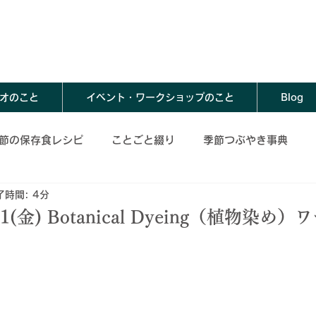
オのこと
イベント・ワークショップのこと
Blog
節の保存食レシピ
ことごと綴り
季節つぶやき事典
了時間: 4分
存食レシピ
夏の保存食レシピ
秋の保存食レシピ
金) Botanical Dyeing（植物染め）
春の保存食アレンジレシピ
夏の保存食アレンジレシピ
レンジレシピ