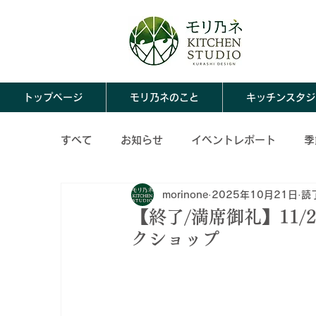
トップページ
モリ乃ネのこと
キッチンスタジ
すべて
お知らせ
イベントレポート
季
morinone
2025年10月21日
読
ならわし料理
モリ乃ネのこと
春の保
【終了/満席御礼】11/21(
クショップ
冬の保存食レシピ
保存食アレンジレシピ
秋の保存食アレンジレシピ
冬の保存食ア