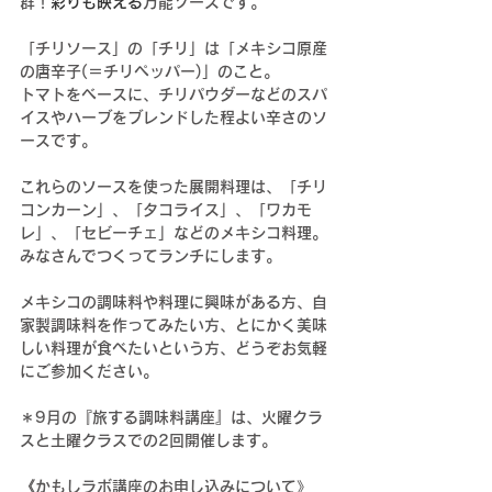
群！
彩りも映える
万能ソースです。
「チリソース」の「チリ」
は「メキシコ原産
の唐辛子(＝チリペッパー)」のこと。
トマトをベースに、チリパウダーなどのスパ
イスやハーブをブレンドした程よい辛さのソ
ースです。
これらのソースを使った展開料理は、「チリ
コンカーン」、「タコライス」、「ワカモ
レ」、「セビーチェ」などのメキシコ料理。
みなさんでつくってランチにします。
メキシコの調味料や料理に興味がある方、自
家製調味料を作ってみたい方、とにかく美味
しい料理が食べたいという方、どうぞお気軽
にご参加ください。
＊9月の『旅する調味料講座』は、火曜クラ
スと土曜クラスでの2回開催します。
《かもしラボ講座のお申し込みについて》