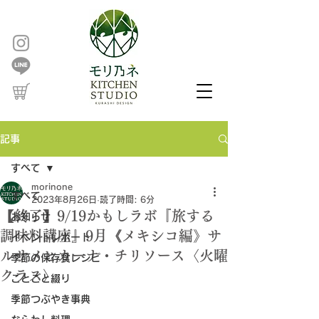
記事
すべて
morinone
すべて
2023年8月26日
読了時間: 6分
【終了】9/19かもしラボ『旅する
お知らせ
調味料講座』9月《メキシコ編》サ
イベントレポート
ルサメヒカーナ・チリソース〈火曜
季節の保存食レシピ
クラス〉
ことごと綴り
季節つぶやき事典