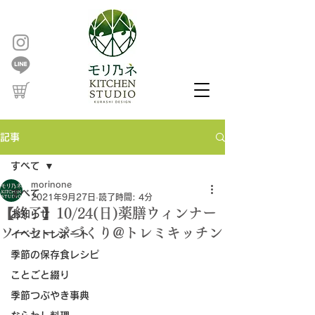
記事
すべて
morinone
すべて
2021年9月27日
読了時間: 4分
【終了】10/24(日)薬膳ウィンナー
お知らせ
ソーセージづくり@トレミキッチン
イベントレポート
季節の保存食レシピ
ことごと綴り
季節つぶやき事典