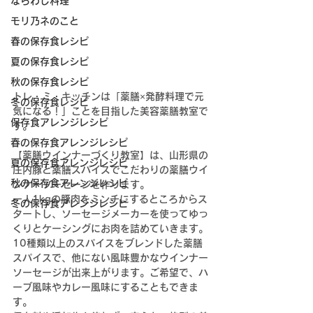
ならわし料理
モリ乃ネのこと
春の保存食レシピ
夏の保存食レシピ
秋の保存食レシピ
トレ・ミ・キッチンは「薬膳×発酵料理で元
冬の保存食レシピ
気になる！」ことを目指した美容薬膳教室で
保存食アレンジレシピ
す。
春の保存食アレンジレシピ
【薬膳ウインナーづくり教室】は、山形県の
夏の保存食アレンジレシピ
庄内豚と薬膳スパイスでこだわりの薬膳ウイ
秋の保存食アレンジレシピ
ンナーソーセージを作ります。
一人1kgの豚肉をミンチにするところからス
冬の保存食アレンジレシピ
タートし、ソーセージメーカーを使ってゆっ
くりとケーシングにお肉を詰めていきます。
10種類以上のスパイスをブレンドした薬膳
スパイスで、他にない風味豊かなウインナー
ソーセージが出来上がります。ご希望で、ハ
ーブ風味やカレー風味にすることもできま
す。