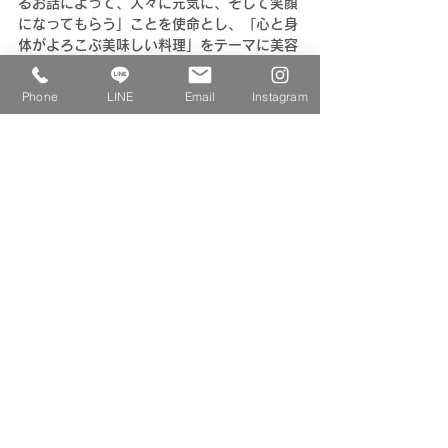
るお話によって、人々に元気に、そして笑顔
になってもらう」ことを使命とし、「心と身
体がよろこぶ美味しい料理」をテーマに美容
薬膳教室を主宰しております。趣味は、フラ
メンコとピアノ。
Phone
LINE
Email
Instagram
LICENSE　資格
国際中医薬膳師、営養薬膳師
醸せ師、醸せ師範
中医薬膳指導員
秘書検定　準1級
数学教員免許
MEDIA　メディア／　EVENT　企業イベン
ト
2017年12月　J-WAVE出演
2019年1月　ソニー株式会社にて講演会
2019年2月～　ソニー株式会社にて「季節
の薬膳料理レシピ紹介＆実食会」シリーズ開
催