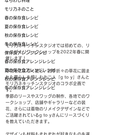
ならわし料理
モリ乃ネのこと
春の保存食レシピ
夏の保存食レシピ
秋の保存食レシピ
冬の保存食レシピ
モリ乃ネキッチンスタジオでは初めての、リ
ースづくりワークショップを2022年春に開
保存食アレンジレシピ
催します！
春の保存食アレンジレシピ
夏の保存食アレンジレシピ
草花をこよなく愛し、四季折々の草花に囲ま
れた暮らしを愉しむお二人「g to y」さんと
秋の保存食アレンジレシピ
モリ乃ネキッチンスタジオのコラボ企画で
冬の保存食アレンジレシピ
す。
季節のリースやスワッグの制作、各地でのワ
ークショップ、店舗やギャラリーなどの装
花、さらには着物のリメイクデザインなどで
ご活躍されているg to yさんにリースづくり
を教えていただきます。
デザインも材料もそれぞれが好きなものを選