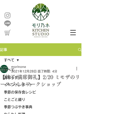
記事
すべて
morinone
すべて
2021年12月28日
読了時間: 4分
【終了/満席御礼】2/20 ミモザのリ
お知らせ
ースづくりワークショップ
イベントレポート
季節の保存食レシピ
ことごと綴り
季節つぶやき事典