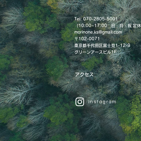
Tel: 070-2805-5001
（​10:00~17:00 日・月
・祝
定休
morinone.ks@gmail.com
〒102-0071
東京都千代田区富士見1-12-9
グリーンアースビル1F
アクセス
Instagram