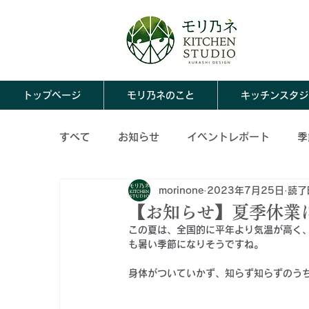
トップページ
モリ乃ネのこと
キッチンスタジ
すべて
お知らせ
イベントレポート
季
morinone
2023年7月25日
読了
ならわし料理
モリ乃ネのこと
春の保
【お知らせ】夏季休業
この夏は、全国的に平年より気温が高く
も暑い
季節になりそうですね。
冬の保存食レシピ
保存食アレンジレシピ
身体がついていかず、知らず知らずのう
秋の保存食アレンジレシピ
冬の保存食ア