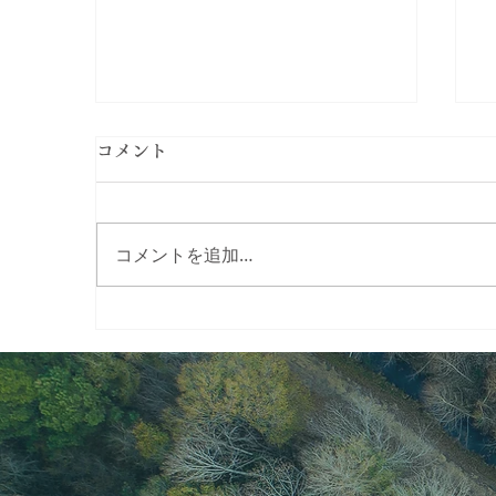
コメント
コメントを追加…
【終了/満席御礼】7/22 (水)
そば粉100%を愉しむ教室
《お料理の会》3種のそば豆
腐と十割蕎麦乾麺のおいしい
食べ方