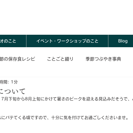
オのこと
イベント・ワークショップのこと
Blog
節の保存食レシピ
ことごと綴り
季節つぶやき事典
時間: 1分
存食レシピ
夏の保存食レシピ
秋の保存食レシピ
について
、
7月下旬から8月上旬にかけて暑さのピークを迎える見込みだそうで、
春の保存食アレンジレシピ
夏の保存食アレンジレシピ
ちにバテてくる頃ですので、十分に気を付けてお過ごしくださいませ。
レンジレシピ