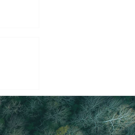
6/17(水)・
味わう保存食づ
の保存食》