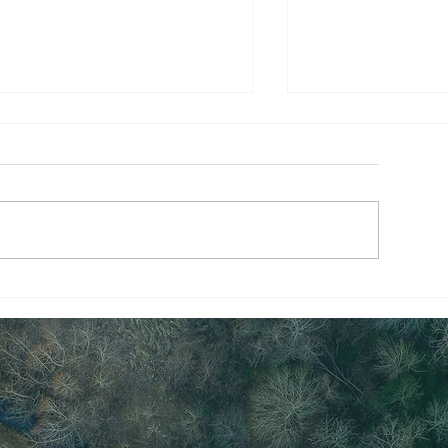
【終了】7/1(水) 《低糖質・
【終了/満席御礼】
グルテンフリー料理教室》イ
20(土)季節を
ンドの家庭料理 スパイスカレ
くり2026《夏
ー&副菜・手作りギー