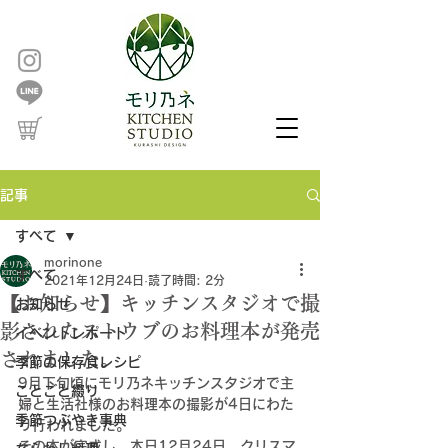
記事
すべて
morinone
すべて
2021年12月24日
読了時間: 2分
【お知らせ】キッチンスタジオで撮
お知らせ
影されたストウブのお料理本が発売
イベントレポート
されました。
季節の保存食レシピ
9月下旬頃にモリ乃ネキッチンスタジオで主
ことごと綴り
婦と生活社様のお料理本の撮影が4日にわた
季節つぶやき事典
り行われました。
その本が完成し、本日12月24日、クリスマ