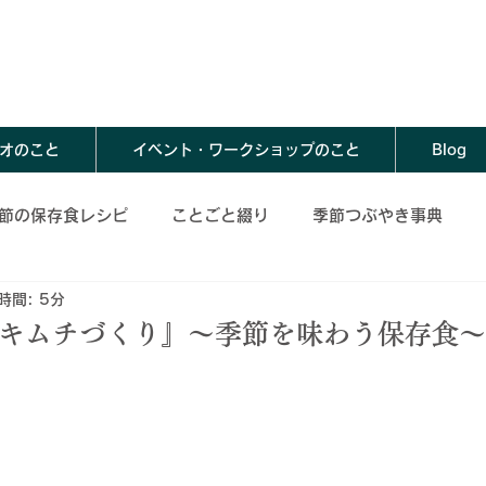
オのこと
イベント・ワークショップのこと
Blog
節の保存食レシピ
ことごと綴り
季節つぶやき事典
時間: 5分
存食レシピ
夏の保存食レシピ
秋の保存食レシピ
の水キムチづくり』～季節を味わう保存食～
春の保存食アレンジレシピ
夏の保存食アレンジレシピ
レンジレシピ