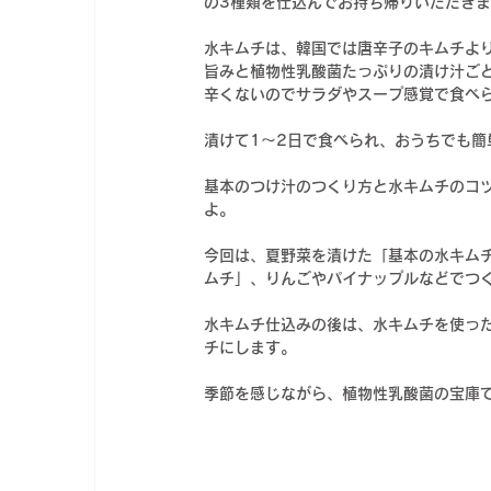
の3種類を仕込んでお持ち帰りいただき
水キムチは、韓国では唐辛子のキムチよ
旨みと植物性乳酸菌たっぷりの漬け汁ご
辛くないので
サラダやスープ感覚で食べ
漬けて1～2日で食べられ、おうちでも簡
基本のつけ汁のつくり方と水キムチのコ
よ。
今回は、夏野菜を漬けた「基本の水キム
ムチ」、りんごやパイナップルなどでつ
水キムチ仕込み
の後は、
水キムチ
を使っ
チにします。
季節を感じながら、
植物性乳酸菌の宝庫