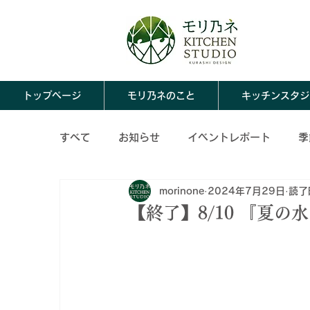
トップページ
モリ乃ネのこと
キッチンスタジ
すべて
お知らせ
イベントレポート
季
morinone
2024年7月29日
読了
ならわし料理
モリ乃ネのこと
春の保
【終了】8/10 『夏
冬の保存食レシピ
保存食アレンジレシピ
秋の保存食アレンジレシピ
冬の保存食ア