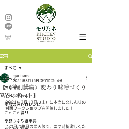
記事
すべて
morinone
すべて
2021年3月15日
読了時間: 4分
【《特別講座》変わり味噌づくり
お知らせ
WSレポート】
イベントレポート
2021年3月13日（土）に本当に久しぶりの
季節の保存食レシピ
対面ワークショップを開催しました！
ことごと綴り
季節つぶやき事典
この日は終日の悪天候で、雷や時折激しくた