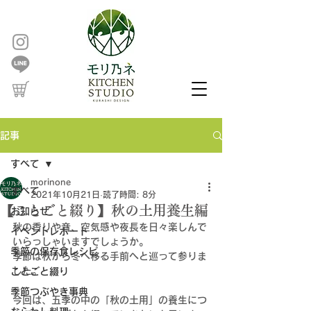
記事
すべて
morinone
すべて
2021年10月21日
読了時間: 8分
【ことごと綴り】秋の土用養生編
お知らせ
秋の香りや音、空気感や夜長を日々楽しんで
イベントレポート
いらっしゃいますでしょうか。
季節の保存食レシピ
季節は秋から冬へ移る手前へと巡って参りま
した。
ことごと綴り
季節つぶやき事典
今回は、五季の中の「秋の土用」の養生につ