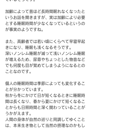
加齢によって昔ほど長時間眠れなくなったと
いうお話を聞きますが、実は加齢により必要
とする睡眠時間が少なくなっているというの
が事実のようですね。
また、高齢者では若い頃にくらべて早寝早起
きになり、睡眠も浅くなるそうです。
深いノンレム睡眠が減って浅いノンレム睡眠
が増えるため、尿意やちょっとした物音など
でも何度も目が覚めてしまうようになるとの
ことなのです。
個人の睡眠時間は季節によっても変化するこ
とが分かっています。
秋から冬にかけて日が短くなるときに睡眠時
間は長くなり、春から夏にかけて短くなるこ
とからも日照時間と深く関わっていることが
うかがえます。
人間の身体が自然の巡りと同調してゆくこと
は、本来生き物として当然の摂理なのかもし