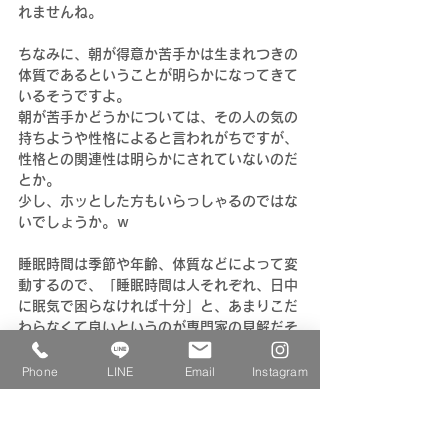
れませんね。
ちなみに、朝が得意か苦手かは生まれつきの
体質であるということが明らかになってきて
いるそうですよ。
朝が苦手かどうかについては、その人の気の
持ちようや性格によると言われがちですが、
性格との関連性は明らかにされていないのだ
とか。
少し、ホッとした方もいらっしゃるのではな
いでしょうか。ｗ
睡眠時間は季節や年齢、体質などによって変
動するので、「睡眠時間は人それぞれ、日中
に眠気で困らなければ十分」と、あまりこだ
わらなくて良いというのが専門家の見解だそ
うです。
Phone
LINE
Email
Instagram
【ちょっとよりみち綴り～季節を感じるとい