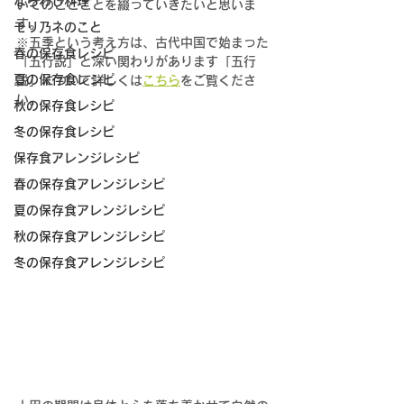
ならわし料理
いてのことごとを綴っていきたいと思いま
す。
モリ乃ネのこと
※五季という考え方は、古代中国で始まった
春の保存食レシピ
「五行説」と深い関わりがあります「五行
夏の保存食レシピ
説」について詳しくは
こちら
をご覧くださ
い。
秋の保存食レシピ
冬の保存食レシピ
保存食アレンジレシピ
春の保存食アレンジレシピ
夏の保存食アレンジレシピ
秋の保存食アレンジレシピ
冬の保存食アレンジレシピ