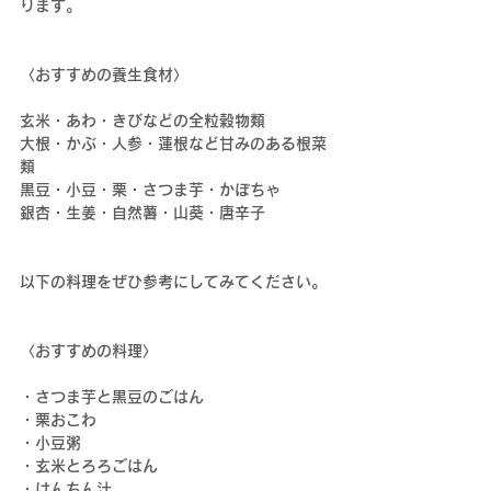
ります。
〈おすすめの養生食材〉
玄米・あわ・きびなどの全粒穀物類
大根・かぶ・人参・蓮根など甘みのある根菜
類
黒豆・小豆・栗・さつま芋・かぼちゃ
銀杏・生姜・自然薯・山葵・唐辛子
以下の料理をぜひ参考にしてみてください。
〈おすすめの料理〉
・さつま芋と黒豆のごはん
・栗おこわ
・小豆粥
・玄米とろろごはん
・けんちん汁