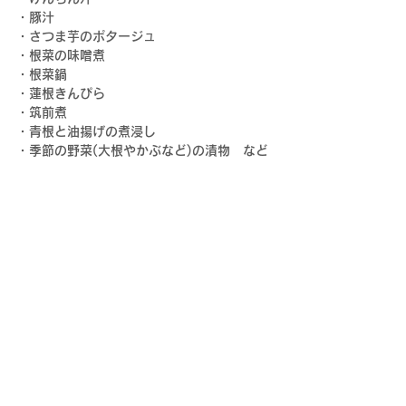
・豚汁
・さつま芋のポタージュ
・根菜の味噌煮
・根菜鍋
・蓮根きんぴら
・筑前煮
・青根と油揚げの煮浸し
・季節の野菜(大根やかぶなど)の漬物
　など