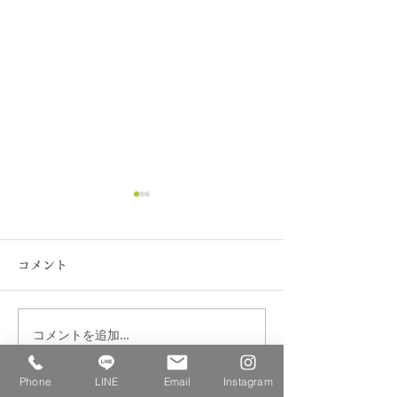
コメント
コメントを追加…
【終了/満席御礼】7/22
【終了】7/1(水
(水)そば粉100%を愉しむ
質・グルテンフ
Phone
LINE
Email
Instagram