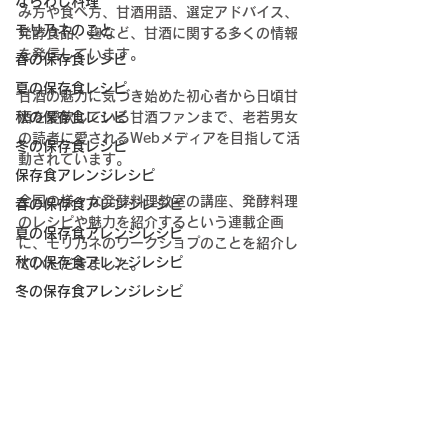
ならわし料理
み方や食べ方、甘酒用語、選定アドバイス、
モリ乃ネのこと
発酵食品、麹など、甘酒に関する多くの情報
を発信しています。
春の保存食レシピ
夏の保存食レシピ
甘酒の魅力に気づき始めた初心者から日頃甘
秋の保存食レシピ
酒を愛飲している甘酒ファンまで、老若男女
の読者に愛されるWebメディアを目指して活
冬の保存食レシピ
動されています。
保存食アレンジレシピ
全国の様々な発酵料理教室の講座、発酵料理
春の保存食アレンジレシピ
のレシピや魅力を紹介するという
連載企画
夏の保存食アレンジレシピ
に、モリ乃ネのワークショプのことを紹介し
秋の保存食アレンジレシピ
ていただきました。
冬の保存食アレンジレシピ