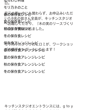
ならわし料理
日。
モリ乃ネのこと
足元の悪い中にも関わらず、お申込みいただ
春の保存食レシピ
いた8名の皆さん全員が、キッチンスタジオ
夏の保存食レシピ
へお越しくださり、「木の実のリースづくり
秋の保存食レシピ
の会」が開催されました。
冬の保存食レシピ
保存食アレンジレシピ
モリ乃ネスタッフのヒロミが、ワークショッ
プの様子をレポートいたします！
春の保存食アレンジレシピ
夏の保存食アレンジレシピ
秋の保存食アレンジレシピ
冬の保存食アレンジレシピ
キッチンスタジオエントランスには、g to y