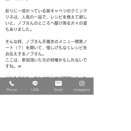
彩りに一役かっている紫キャベツのクミンマ
リネは、人気の一品で、レシピを教えて欲し
いと、ノブさんのところへ駆け寄る方々の姿
もありました。
そんな時、ノブさん手描きのメニュー開発ノ
ート（？）を開いて、惜しげもなくレシピを
お伝えするノブさん。
ここは、参加頂いた方の特権かもしれないで
すね。ｗ
どれもこれも、ひとつひとつが美味しかった
のですが、私の中でナンバーワンに輝いたの
Phone
LINE
Email
Instagram
は！
デザートの栗ジャムと栗の甘露煮添えバニラ
アイス。
栗ジャムと寒露煮は、自然栽培の栗を3キロ
仕入れたノブさんが、夜な夜な皮を剥き仕込