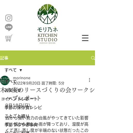
記事
すべて
morinone
すべて
2022年9月20日
読了時間: 5分
木の実のリースづくりの会ワークシ
お知らせ
ョップレポート
イベントレポート
9月18日(日)。
季節の保存食レシピ
ことごと綴り
西から強い勢力の台風がやってきていた影響
で、朝から激しい雨が降っており、湿度が高
季節つぶやき事典
くて蒸し蒸し度が半端のない状態だったこの