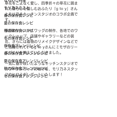
ならわし料理
草花をこよなく愛し、四季折々の草花に囲ま
モリ乃ネのこと
れた暮らしを愉しむおふたり「g to y」さん
とモリ乃ネキッチンスタジオのコラボ企画で
春の保存食レシピ
す。
夏の保存食レシピ
秋の保存食レシピ
季節のリースやスワッグの制作、各地でのワ
ークショップ、店舗やギャラリーなどの装
冬の保存食レシピ
花、さらには着物のリメイクデザインなどで
保存食アレンジレシピ
ご活躍されているg to yさんにミモザのリー
スづくりを教えていただきました。
春の保存食アレンジレシピ
夏の保存食アレンジレシピ
一気に春が咲いたようなキッチンスタジオで
秋の保存食アレンジレシピ
のワークショップの様子を、モリ乃ネスタッ
フのヒロミがレポートいたします！
冬の保存食アレンジレシピ