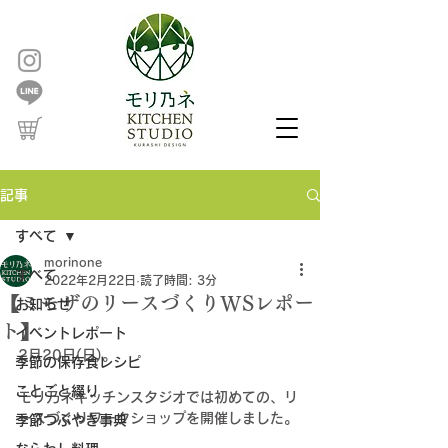
記事
すべて
morinone
すべて
2022年2月22日
読了時間: 3分
【ミモザのリースづくりWSレポー
お知らせ
ト】
イベントレポート
2月20日(日)。
季節の保存食レシピ
ことごと綴り
モリ乃ネキッチンスタジオでは初めての、リ
ースづくりワークショップを開催しました。
季節つぶやき事典