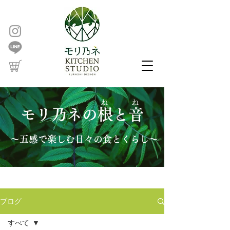
ね ね
モリ乃ネの根と音
～五感で楽しむ日々の食とくらし～
ブログ
すべて