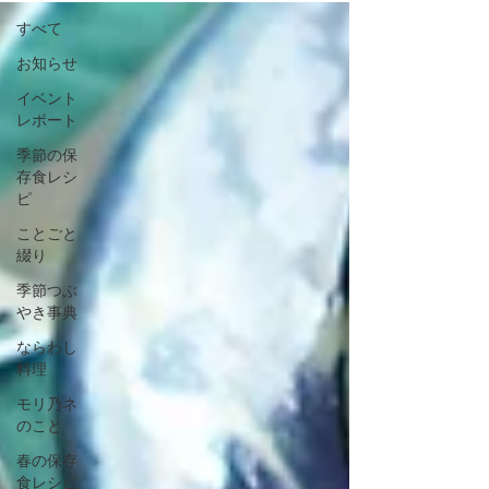
すべて
お知らせ
イベント
レポート
季節の保
存食レシ
ピ
ことごと
綴り
季節つぶ
やき事典
ならわし
料理
モリ乃ネ
のこと
春の保存
食レシピ