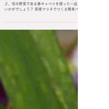
ベツのレモンマリネとしらすのパスタ》
疲れている時、大きなストレスがかかる時な
ど、旬の野菜である春キャベツを使った一品は
いかがでしょう？ 即席マリネでつくる簡単パス
タをご紹介します♪ キャベツをモリモリ食べら
れますよ！ 《1》キャベツのレモンマリネを漬
ける 〈材料〉 春キャベツ・・・1/4個
（300g）...