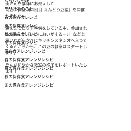
ならわし料理
美さんを講師にお迎えして
モリ乃ネのこと
『豆の教室 第4回目 えんどう豆編』を開催
しました。
春の保存食レシピ
夏の保存食レシピ
豆を茹でたり下準備をしている中、参加され
秋の保存食レシピ
る皆さんが「いいにおいがするー♪」などと
言いながら次々にキッチンスタジオへ入って
冬の保存食レシピ
くるところから、この豆の教室はスタートし
保存食アレンジレシピ
ます。
春の保存食アレンジレシピ
そんな和やかな教室の様子をレポートいたし
夏の保存食アレンジレシピ
ます！
秋の保存食アレンジレシピ
冬の保存食アレンジレシピ