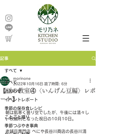
記事
すべて
morinone
すべて
2022年10月16日
読了時間: 6分
【豆の教室④〈いんげん豆編〉レポ
お知らせ
ート】
イベントレポート
季節の保存食レシピ
朝は肌寒く曇り空でしたが、午後には清々し
ことごと綴り
い秋晴れとなった祝日の10月10日。
季節つぶやき事典
老舗豆専門店 べにや長谷川商店の長谷川清