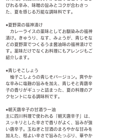
びれる辛み、味噌の旨みとコクが合わさっ
た、夏を感じる万能な調味料です。
●夏野菜の福神漬け
　カレーライスの薬味としてお馴染みの福神
漬け。きゅうり、なす、みょうが、青じそな
どの夏野菜でつくるうま醤油味の福神漬けで
す。薬味だけでなくお料理にもアレンジもご
紹介します。
●青じそこしょう
　柚子こしょうの青じそバージョン。爽やか
な辛みに塩麹の旨みを加え、青じそと青唐辛
子の香りがギュッと詰まった、夏の料理のア
クセントになる調味料です。
●朝天唐辛子の甘酒ラー油
主に四川料理で使われる「朝天唐辛子」は、
スッキリとした辛さで香りがよく、旨みが強
い唐辛子。玉ねぎと甘酒のまろやかな甘みを
加えた、程よい辛さで旨みたっぷり、華やか