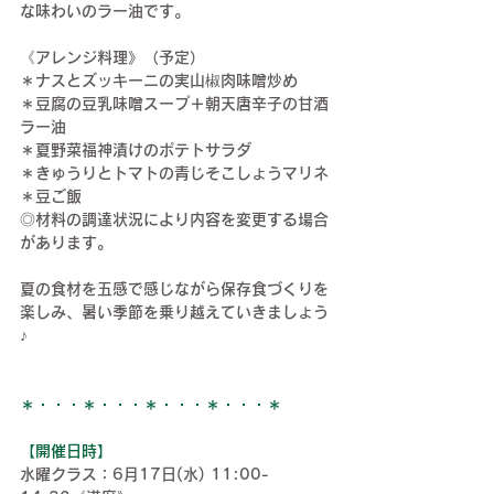
な味わいのラー油です。
《アレンジ料理》（予定）
＊ナスとズッキーニの実山椒肉味噌炒め
＊豆腐の豆乳味噌スープ＋朝天唐辛子の甘酒
ラー油
＊夏野菜福神漬けのポテトサラダ
＊きゅうりとトマトの青じそこしょうマリネ
＊豆ご飯
◎材料の調達状況により内容を変更する場合
があります。
夏の食材を五感で感じながら保存食づくりを
楽しみ、暑い季節を乗り越えていきましょう
♪
＊・・・＊・・・＊・・・＊・・・＊
【開催日時】
水曜クラス：6月17日(水) 11:00-