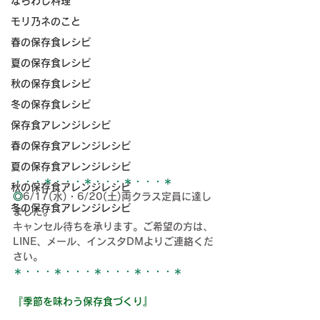
ならわし料理
モリ乃ネのこと
春の保存食レシピ
夏の保存食レシピ
秋の保存食レシピ
冬の保存食レシピ
保存食アレンジレシピ
春の保存食アレンジレシピ
夏の保存食アレンジレシピ
・・・＊・・・＊・・・＊・・・＊
秋の保存食アレンジレシピ
◎
6/17(水)・
6/20(土)両クラス
定員に達し
冬の保存食アレンジレシピ
ました。
キャンセル待ちを承ります。ご希望の方は、
LINE、メール、インスタDMよりご連絡くだ
さい。
＊・・・＊・・・＊・・・＊・・・＊
『季節を味わう保存食づくり』