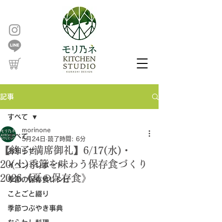
記事
すべて
morinone
すべて
5月24日
読了時間: 6分
【終了/満席御礼】6/17(水)・
お知らせ
20(土)季節を味わう保存食づくり
イベントレポート
2026《夏の保存食》
季節の保存食レシピ
ことごと綴り
季節つぶやき事典