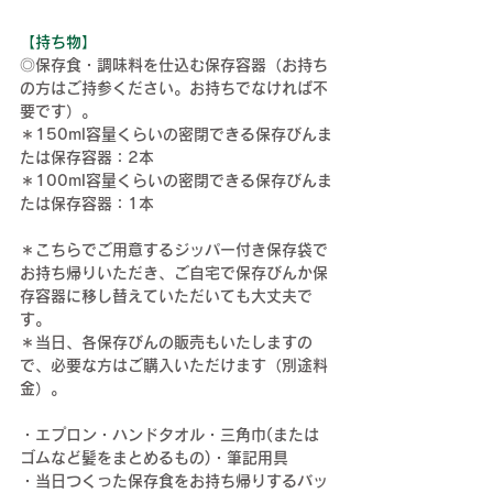
【持ち物】
◎
保存食・調味料を仕込む保存容器
（お持ち
の方はご持参ください。お持ちでなければ不
要です）。
＊
150ml容量くらいの密閉できる保存びんま
たは保存容器：2本
＊
100ml容量くらいの密閉できる保存びん
ま
たは
保存容器：1本
＊こちらでご用意するジッパー付き保存袋で
お持ち帰りいただき、ご自宅で保存びんか保
存容器に移し替えていただいても大丈夫で
す。
＊当日、各保存びんの販売もいたしますの
で、必要な方はご購入いただけます（別途料
金）。
・エプロン・ハンドタオル・三角巾(または
ゴムなど髪をまとめるもの)・筆記用具
・当日つくった保存食をお持ち帰りするバッ