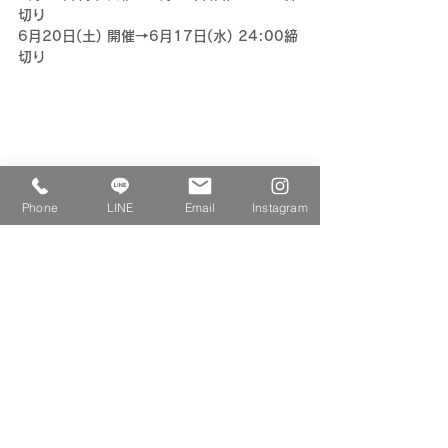
切り
6月20日(土) 開催→6月17日(水) 24:00締
切り
Phone
LINE
Email
Instagram
＊・・・＊・・・＊・・・＊・・・＊
▼『季節を味わう保存食づくり」ワークショ
ップの様子