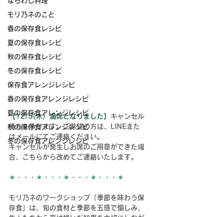
ならわし料理
モリ乃ネのこと
春の保存食レシピ
夏の保存食レシピ
秋の保存食レシピ
冬の保存食レシピ
保存食アレンジレシピ
春の保存食アレンジレシピ
夏の保存食アレンジレシピ
【12/5(木）満席となりました】
キャンセル
待ちを承ります。ご希望の方は、LINEまた
秋の保存食アレンジレシピ
はメールにてご連絡ください。
冬の保存食アレンジレシピ
キャンセルが発生しお席のご用意ができた場
合、こちらから改めてご連絡いたします。
＊・・・＊・・・＊・・・＊・・・＊
モリ乃ネのワークショップ「季節を味わう保
存食」は、
旬の食材と季節を五感で愉しみ、