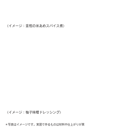
〈イメージ：金柑の米あめスパイス煮〉
〈イメージ：柚子味噌ドレッシング〉
＊写真はイメージです。実習で作るものは材料や仕上がりが異