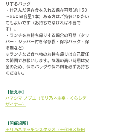
りするバッグ
・仕込んだ保存食を入れる保存容器
(約150
～250ml容量1本）ある方はご持参いただい
てもよいです（お持ちでなければ不要で
す）。
・ランチをお持ち帰りする場合の容器（タッ
パー・ジッパー付き保存袋・保冷バック・保
冷剤など）
※ランチなど食べ物のお持ち帰りは自己責任
の範囲でお願いします。
気温の高い時期は
安
全のため、保冷バッグや保冷剤を必ずお持ち
ください。
【伝え手】
ハマシマ ノブエ（モリ乃ネ主宰・くらしデ
ザイナー）
【開催場所】
モリ乃ネキッチンスタジオ（千代田区飯田