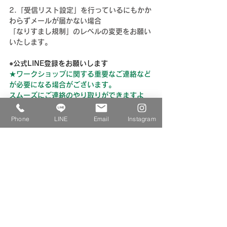
2.「受信リスト設定」を行っているにもかか
わらずメールが届かない場合
「なりすまし規制」のレベルの変更をお願い
いたします。
●
公式LINE登録をお願いします
★ワークショップに関する重要なご連絡など
が必要になる場合がございます。
スムーズにご連絡のやり取りができますよ
う、お手数ですがお申込みを頂く際には、別
途『モリ乃ネキッチンスタジオ公式LINE登
Phone
LINE
Email
Instagram
録』も合わせてお願いできますと幸いです。
《公式LINE登録はこちらからどうぞ》
ワークショップやオンラインレッスン につ
いてのご連絡（質問やお問い合わせなど）に
ご利用ください。
また、イベント・ワークショップ情報やオン
ラインショップ商品についてのお知らせなど
を発信していきます。