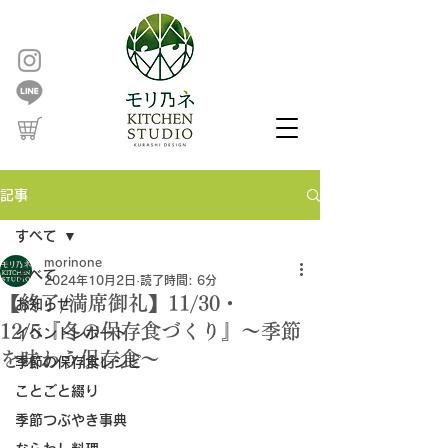
記事
すべて
morinone
すべて
2024年10月2日
読了時間: 6分
【終了/満席御礼】11/30・
お知らせ
12/5『冬の保存食づくり』～季節
イベントレポート
を味わう保存食～
季節の保存食レシピ
ことごと綴り
季節つぶやき事典