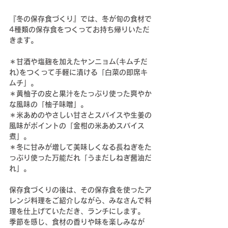
『冬の保存食づくり』では、冬が旬の食材で
4種類の保存食をつくってお持ち帰りいただ
きます。
＊甘酒や塩麹を加えたヤンニョム(キムチだ
れ)をつくって手軽に漬ける「白菜の即席キ
ムチ」。
＊
黄柚子の皮と果汁をたっぷり使った爽やか
な風味の
「
柚子味噌
」。
＊米あめのやさしい甘さとスパイスや生姜の
風味がポイントの「金柑の米あめスパイス
煮」。
＊
冬に甘みが増して美味しくなる長ねぎをた
っぷり使った万能だれ
「うまだしねぎ醤油だ
れ」。
保存食づくり
の後は、その保存食を使ったア
レンジ料理をご紹介しながら、みなさんで料
理を仕上げていただき、ランチにします。
季節を感じ、食材の香りや味を楽しみなが