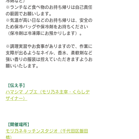
冷剤など）
※ランチなど食べ物のお持ち帰りは自己責任
の範囲でお願いします。
※気温が高い日などのお持ち帰りは、安全の
ため保冷バッグや保冷剤をお持ちください
（保冷剤は冷凍庫にお預かりします）。
※調理実習やお食事がありますので、作業に
支障が出るようなネイル、香水、柔軟剤など
強い香りの服装は控えていただきますようお
願いいたします。
【伝え手】
ハマシマ ノブエ（モリ乃ネ主宰・くらしデ
ザイナー）
【開催場所】
モリ乃ネキッチンスタジオ（千代田区飯田
橋）