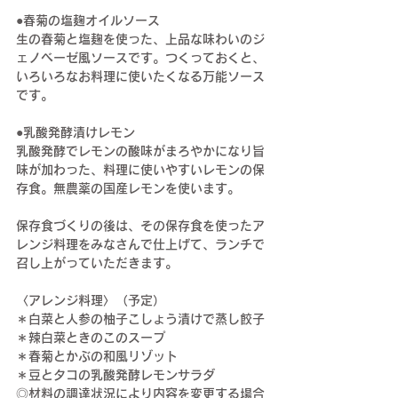
●春菊の塩麹オイルソース
生の春菊と塩麹を使った、上品な味わいのジ
ェノベーゼ風ソースです。つくっておくと、
いろいろなお料理に使いたくなる万能ソース
です。
●乳酸発酵漬けレモン
乳酸発酵でレモンの酸味がまろやかになり旨
味が加わった、料理に使いやすいレモンの保
存食。無農薬の国産レモンを使います。
保存食づくりの後は、その保存食を使ったア
レンジ料理をみなさんで仕上げて、ランチで
召し上がっていただきます。
〈アレンジ料理〉（予定）
＊白菜と人参の柚子こしょう漬けで蒸し餃子
＊辣白菜ときのこのスープ
＊春菊とかぶの和風リゾット
＊豆とタコの乳酸発酵レモンサラダ
◎材料の調達状況により内容を変更する場合