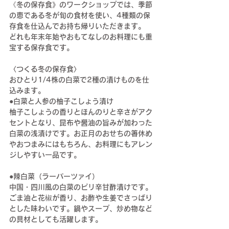
《冬の保存食》のワークショップでは、季節
の恵である冬が旬の食材を使い、4種類の保
存食を仕込んでお持ち帰りいただきます。
どれも年末年始やおもてなしのお料理にも重
宝する保存食です。
〈つくる冬の保存食〉
おひとり1/4株の白菜で2種の漬けものを仕
込みます。
●白菜と人参の柚子こしょう漬け
柚子こしょうの香りとほんのりと辛さがアク
セントとなり、昆布や醤油の旨みが加わった
白菜の浅漬けです。お正月のおせちの箸休め
やおつまみにはもちろん、お料理にもアレン
ジしやすい一品です。
●辣白菜（ラーパーツァイ）
中国・四川風の白菜のピリ辛甘酢漬けです。
ごま油と花椒が香り、お酢や生姜でさっぱり
とした味わいです。鍋やスープ、炒め物など
の具材としても活躍します。