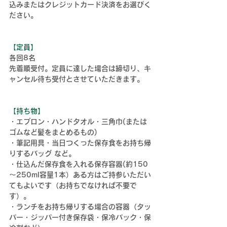
込みまたはクレジットカード決済をお選びく
ださい。
【定員】
各回8名
先着順受付。定員に達した場合は締切り、キ
ャンセル待ち受付とさせていただきます。
【持ち物】
・エプロン・ハンドタオル・三角巾(または
ゴムなど髪をまとめるもの)
・筆記用具・当日つくった保存食をお持ち帰
りするバッグ など。
・仕込んだ保存食を入れる保存容器(約150
～250ml容量1本）ある方はご持参いただい
てもよいです（お持ちでなければ不要で
す）。
・ランチをお持ち帰りする場合の容器（タッ
パー・ジッパー付き保存袋・保冷バック・保