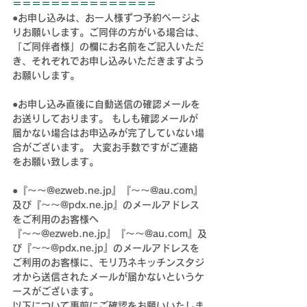
＝＝＝＝＝＝＝＝＝＝＝＝＝＝＝
●お申し込みは、お一人様ずつ予約ページよ
りお願いします。ご同伴の方がいる場合は、
「ご同伴者様」の欄にお名前をご記入いただ
き、それぞれでお申し込みいただきますよう
お願いします。
●お申し込み直後に自動送信の確認メールを
お送りしております。 もしも確認メールが
届かない場合はお申込みが完了していない場
合がございます。 大変お手数ですがご連絡
をお願い致します。
●
『～～@
ezweb.ne.jp
』『～～@
au.com
』
及び『～～@
pdx.ne.jp
』
のメールアドレス
をご利用のお客様へ
『～～@
ezweb.ne.jp
』『～～@
au.com
』及
び『～～@
pdx.ne.jp
』
のメールアドレスを
ご利用のお客様に、モリ乃ネキッチンスタジ
オから送信されたメールが届かないというケ
ースがございます。
以下について事前にご確認をお願いいたしま