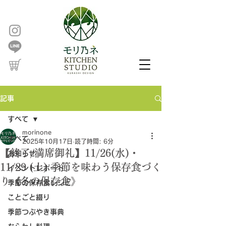
記事
すべて
morinone
すべて
2025年10月17日
読了時間: 6分
【終了/満席御礼】11/26(水)・
お知らせ
11/29 (土) 季節を味わう保存食づく
イベントレポート
り《冬の保存食》
季節の保存食レシピ
ことごと綴り
季節つぶやき事典