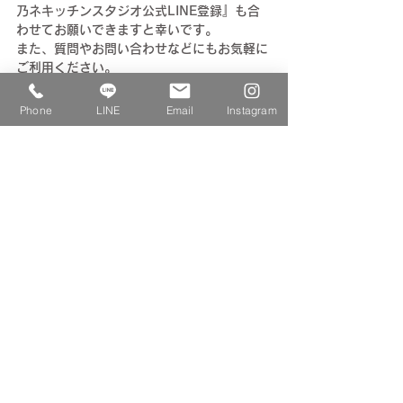
乃ネキッチンスタジオ公式LINE登録』も合
わせてお願いできますと幸いです。
また、
質問やお問い合わせなどにもお気軽に
ご利用ください。
★イベント・ワークショップのお知らせなど
を発信しています。
Phone
LINE
Email
Instagram
▼公式LINE登録はこちらからどうぞ
Click!! ↓
【
お問い合わせ
】
ご不明な点がございましたら、お気軽にお問
い合わせください。
【お申込み受付締切り】
11月26日(水)開催→11月23日(日) 24:00
締切
11月29日(土)開催→11月26日(水) 24:00