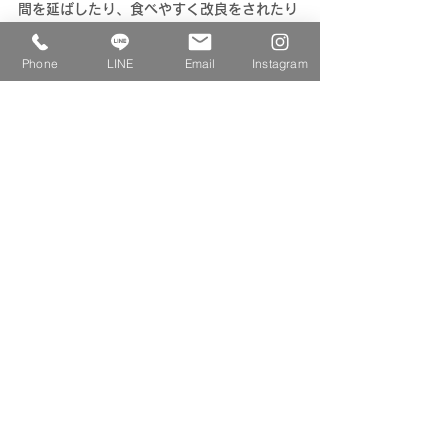
間を延ばしたり、食べやすく改良をされたり
しています。
どれも除草剤を一切使用しない独自の栽培方
Phone
LINE
Email
Instagram
法を実践されているそうですよ。
2020年
3月からは、日向夏発見200年を記
念した特設サイトが開設されていて、県をあ
げて日向夏を大切にしている様子がよくわか
りますね。
4月　【和風月名　卯月】