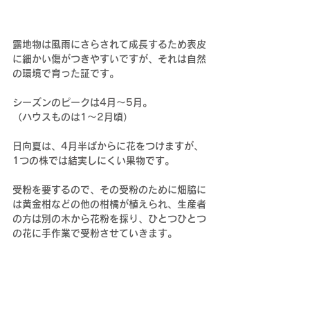
露地物は風雨にさらされて成長するため表皮
に細かい傷がつきやすいですが、それは自然
の環境で育った証です。
シーズンのピークは
4月～5月。
（ハウスものは1～2月頃）
日向夏は、
4月半ばからに花をつけますが、
1つの株では結実しにくい果物です。
受粉を要するので、その受粉のために畑脇に
は黄金柑などの他の柑橘が植えられ、生産者
の方は別の木から花粉を採り、ひとつひとつ
の花に手作業で受粉させていきます。