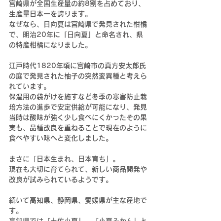
宮崎県が全国生産量の約
8割を占めており、
生産量日本一を誇ります。
なぜなら、日向夏は宮崎県で発見された柑橘
で、明治
20年に「日向夏」と命名され、県
の特産柑橘になりました。
江戸時代
1820年頃に宮崎市の真方安太郎氏
の庭で発見された柚子の突然変異種と考えら
れています。
保温用の袋がけを施すなど冬季の寒害防止栽
培方法の進歩で安定供給が可能になり、発見
当時は酸味が強く少し食べにくかったその果
実も、品種改良を重ねることで現在のように
食べやすい味へと変化しました。
まさに「日本生まれ、日本育ち」。
現在も大切に育てられて、新しい商品開発や
改良が試みられているようです。
続いて高知県、静岡県、愛媛県が主な産地で
す。