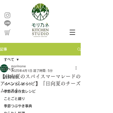
記事
すべて
morinone
すべて
2025年4月1日
読了時間: 5分
【日向夏のスパイスマーマレードの
お知らせ
アレンジレシピ】『日向夏のチーズ
イベントレポート
ムース』
季節の保存食レシピ
ことごと綴り
季節つぶやき事典