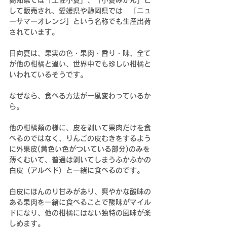
高知県では「土佐小夏」、「小夏みかん」と
して販売され、愛媛県や静岡県では　「ニュ
ーサマーオレンジ」という名称でも生産出荷
されています。
日向夏は、果実の色・果肉・香り・味、全て
が他の柑橘と違い、世界中でも珍しい柑橘と
いわれているそうです。
なぜなら、食べる方法が一風変わっているか
ら。
他の柑橘類の様に、皮を剥いて果肉だけを食
べるのではなく、りんごの皮むきをするよう
に外果皮
(黄色い色がついている部分)のみを
薄くむいて、普通は剥いてしまうふかふかの
白皮（アルベド）と一緒に食べるのです。
白皮にほんのり甘みがあり、爽やかな酸味の
ある果肉を一緒に食べることで酸味がマイル
ドになり、他の柑橘にはない独特の風味が楽
しめます。