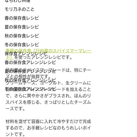
ならわし料理
モリ乃ネのこと
春の保存食レシピ
夏の保存食レシピ
秋の保存食レシピ
冬の保存食レシピ
季節の保存食『日向夏のスパイスマーマレー
保存食アレンジレシピ
ド』
を使ったアレンジレシピです。
春の保存食アレンジレシピ
日向夏のスパイスマーマレードは、特にチー
夏の保存食アレンジレシピ
ズとの相性が抜群です。
秋の保存食アレンジレシピ
クリームチーズ、ヨーグルト、生クリームに
冬の保存食アレンジレシピ
日向夏のスパイスマーマレードを加えること
で、さらに爽やかさがプラスされ、ほんのり
スパイスを感じる、さっぱりとしたチーズム
ースです。
材料を混ぜて容器に入れて冷やすだけで完成
するので、お手軽レシピなのもうれしいポイ
ントです。