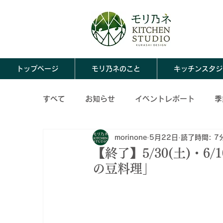
トップページ
モリ乃ネのこと
キッチンスタジ
すべて
お知らせ
イベントレポート
季
morinone
5月22日
読了時間: 7
ならわし料理
モリ乃ネのこと
春の保
【終了】5/30(土)・
の豆料理」
冬の保存食レシピ
保存食アレンジレシピ
秋の保存食アレンジレシピ
冬の保存食ア