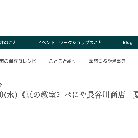
オのこと
イベント・ワークショップのこと
Blog
節の保存食レシピ
ことごと綴り
季節つぶやき事典
分
存食レシピ
夏の保存食レシピ
秋の保存食レシピ
6/10(水)《豆の教室》べにや長谷川商店「
春の保存食アレンジレシピ
夏の保存食アレンジレシピ
レンジレシピ