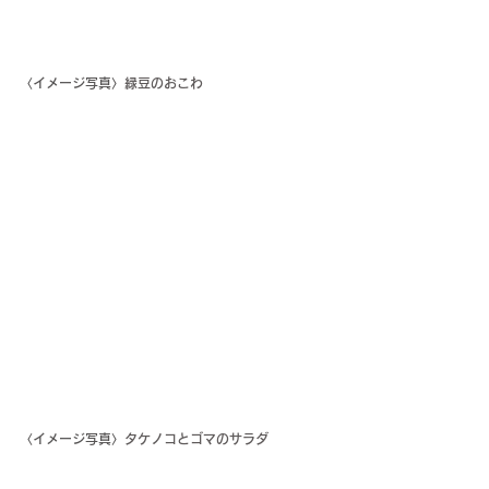
〈イメージ写真〉
緑豆のおこわ
〈イメージ写真〉
タケノコとゴマのサラダ