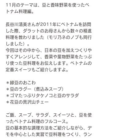
11月のテーマは、豆と香味野菜を使ったベ
トナム料理編。
長谷川清美さんが2011年にベトナムを訪問
した際、ダラットのお母さんから数々の精進
料理を教わりました（モリ乃ネのノブも同行
しました）。
今回は
その中から、
日本の
豆を加えつくりや
すくアレンジして、香菜や葉物野菜をたっぷ
り使った豆料理をお伝えします。ベトナムの
定番スイーツもご紹介しますよ。
＊緑豆のおこわ
＊豆のラグー（煮込みスープ）
＊ゴマたっぷりタケノコと豆のサラダ
＊花豆の具沢山チェー
ご飯、スープ、サラダ、スイーツと、豆を使
ったベトナム料理のフルコース。
豆の基本的な調理方法をご紹介しながら、デ
モを中心とした実習で豆料理をつくり、ラン