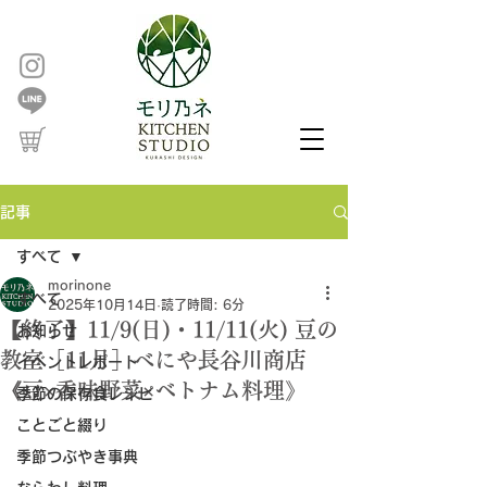
記事
すべて
morinone
すべて
2025年10月14日
読了時間: 6分
【終了】11/9(日)・11/11(火) 豆の
お知らせ
教室［11月］べにや長谷川商店
イベントレポート
《豆×香味野菜×ベトナム料理》
季節の保存食レシピ
ことごと綴り
季節つぶやき事典