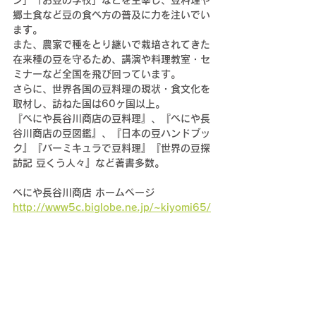
ン」「お豆の学校」などを主宰し、豆料理や
郷土食など豆の食べ方の普及に力を注いでい
ます。
また、農家で種をとり継いで栽培されてきた
在来種の豆を守るため、講演や料理教室・セ
ミナーなど全国を飛び回っています。
さらに、世界各国の豆料理の現状・食文化を
取材し、訪ねた国は60ヶ国以上。
『べにや長谷川商店の豆料理』、『べにや長
谷川商店の豆図鑑』、『日本の豆ハンドブッ
ク』『バーミキュラで豆料理』『世界の豆探
訪記 豆くう人々』など著書多数。
べにや長谷川商店 ホームページ
http://www5c.biglobe.ne.jp/~kiyomi65/