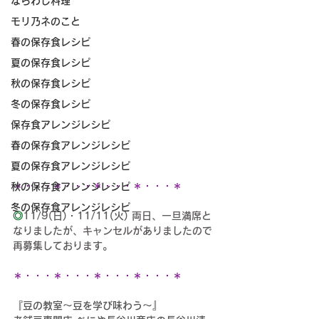
ならわし料理
モリ乃ネのこと
春の保存食レシピ
夏の保存食レシピ
秋の保存食レシピ
冬の保存食レシピ
保存食アレンジレシピ
春の保存食アレンジレシピ
夏の保存食アレンジレシピ
＊・・・＊・・・＊・・・＊・・・＊
秋の保存食アレンジレシピ
冬の保存食アレンジレシピ
◎
11/9(日)・
11/11(火) 
両日、
一旦満席と
なりましたが、キャンセルがありましたので
再募集
しております。
＊・・・＊・・・＊・・・＊・・・＊
『豆の教室〜豆を学び味わう〜』