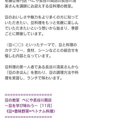
老舗豆専門店 べにや長谷川商店の長谷川清
美さんを講師にお迎えする豆料理の教室。
豆のおいしさや魅力をより多くの方に知って
いただきたい、豆料理をもっと気軽に楽しん
でいただきたいという想いから始まり、季節
ごとに開催しています。
《豆×○○》といったテーマで、豆と料理の
カテゴリー、食材、シーンなどとの組合せを
愉しむ内容となっています。
豆料理の第一人者である長谷川清美さんから
「豆のきほん」を教わり、豆の調理方法や料
理を実習し、ランチで味わいます。
==================
豆の教室  べにや長谷川商店
〜豆を学び味わう〜［11月］
《豆×香味野菜×ベトナム料理》
==================