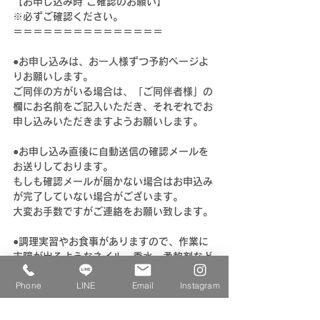
【お申し込み時 ご確認のお願い】
※必ずご確認ください。
＝＝＝＝＝＝＝＝＝＝＝＝＝＝＝
●お申し込みは、お一人様ずつ予約ページよ
りお願いします。
ご同伴の方がいる場合は、「ご同伴者様」の
欄にお名前をご記入いただき、それぞれでお
申し込みいただきますようお願いします。
●お申し込み直後に自動送信の確認メールを
お送りしております。 
もしも確認メールが届かない場合はお申込み
が完了していない場合がございます。 
大変お手数ですがご連絡をお願い致します。
●調理実習やお食事がありますので、作業に
支障が出るようなネイル、香水、柔軟剤など
強い香りの服装は控えていただきますようお
Phone
LINE
Email
Instagram
願いいたします。
●
『～～@
ezweb.ne.jp
』『～～@
au.com
』