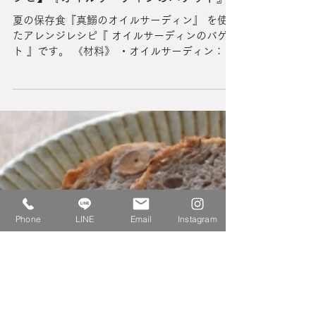
【真鰯のオイルサーディンのアレンジレ
シピ】『オイルサーディンのバゲット』
Phone
LINE
Email
Instagram
夏の保存食『真鰯のオイルサーディン』 を使っ
たアレンジレシピ『 オイルサーディンのバゲッ
ト 』です。 《材料》 ・オイルサーディン：適
量 ・オイルサーディンのオイル：適量 ・バケ
ットの薄切り：適量 ・塩：少々 ・こしょう：
少々...