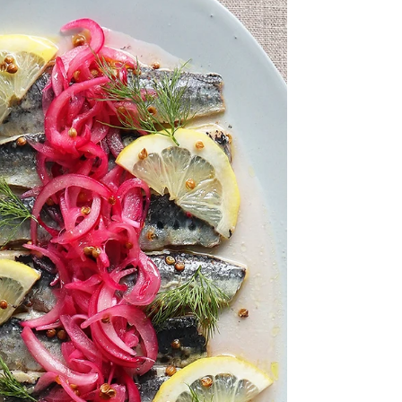
は、安くておいしいものが手に入りやすいで
す。 新鮮な鰯を見つけたら、ぜひ自家製のオイ
ルサーディンとハーブビネガー漬けをお試しく
ださい♪ 《材料》2人分 ・鰯のハーブビネガー
漬け：4枚...