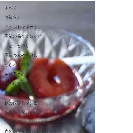
すべて
お知らせ
イベントレポート
季節の保存食レシピ
ことごと綴り
季節つぶやき事典
ならわし料理
モリ乃ネのこと
春の保存食レシピ
夏の保存食レシピ
秋の保存食レシピ
冬の保存食レシピ
保存食アレンジレシピ
春の保存食アレンジレシピ