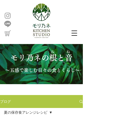
ね ね
モリ乃ネの根と音
～五感で楽しむ日々の食とくらし～
ブログ
夏の保存食アレンジレシピ