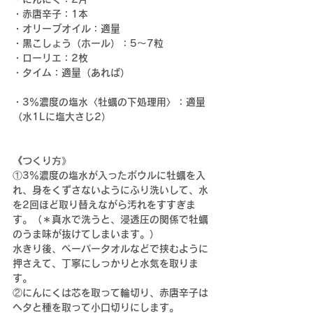
・赤唐辛子：1本
・オリーブオイル：適量
・黒こしょう（ホール）：5〜7粒
・ローリエ：2枚
・タイム：適量（あれば）
・
3％濃度の塩水
〈牡蠣の下処理用〉
：適量
（水1Lに塩大さじ2）
《つくり方》
①
3％濃度の塩水が入った
ボウルに
牡蠣を入
れ、
身をくずさないようにふり洗いして、水
を2回ほど取り替えながら汚れをすすぎま
す。（＊真水で洗うと、
浸透圧の関係で牡蠣
のうま味が抜けてしまいます。
）
水きり後、ペーパータオルなどで挟むように
押さえて、丁寧にしっかりと水気を取りま
す。
②にんにくは芯を取って輪切り、赤唐辛子は
ヘタと種を取って小口切りにします。