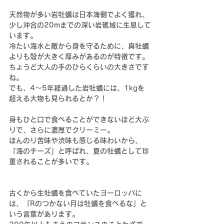
天然物が多い岩牡蠣は日本海側でよく獲れ、
少し沖合の20mまでの深い岩礁域に生息して
います。
冷たい海水と敵から身を守るために、真牡蠣
よりも殻が大きく厚みがあるのが特徴です。
ちょうど大人の手のひらくらいの大きさです
ね。
でも、4～5年経過した岩牡蠣には、1kgを
超える大物も見られるとか？！
身もひと口で食べることができないほど大ぶ
りで、さらに濃厚でクリーミー。
ほんのり苦味や渋味も感じる味わいから、
「海のチーズ」と呼ばれ、夏の牡蠣として珍
重されることが多いです。
古くから生牡蠣を食べていたヨーロッパに
は、「Rのつかない月は牡蠣を食べるな」と
いう言葉があります。