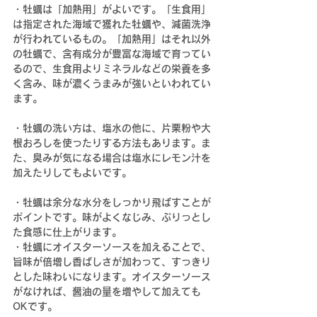
・牡蠣
は「加熱用」がよいです。「
生食用」
は
指定された海域で獲れた牡蠣や、減菌洗浄
が行われているもの。
「加熱用」はそれ以外
の牡蠣で、含有成分が豊富な海域で育ってい
るので、生食用よりミネラルなどの栄養を多
く含み、味が濃くうまみが強いといわれてい
ます。
・牡蠣の洗い方は、塩水の他に、
片栗粉や大
根おろしを使ったりする方法もあります。ま
た、臭みが気になる場合は塩水にレモン汁を
加えたりしてもよいです。
・牡蠣は余分な水分をしっかり飛ばすことが
ポイントです。味がよくなじみ、ぷりっとし
た食感に仕上がります。
・牡蠣にオイスターソースを加えることで、
旨味が倍増し香ばしさが加わって、すっきり
とした味わいになります。オイスターソース
がなければ、醤油の量を増やして加えても
OKです。