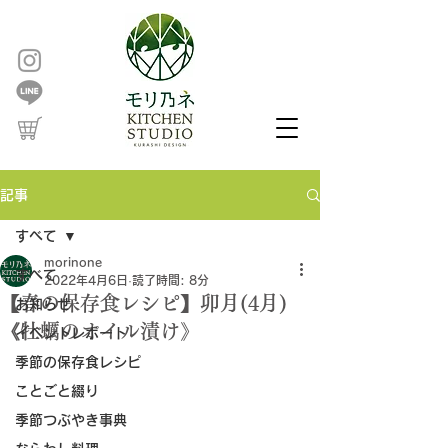
記事
すべて
morinone
すべて
2022年4月6日
読了時間: 8分
【春の保存食レシピ】卯月(4月)
お知らせ
《牡蠣のオイル漬け》
イベントレポート
季節の保存食レシピ
ことごと綴り
季節つぶやき事典