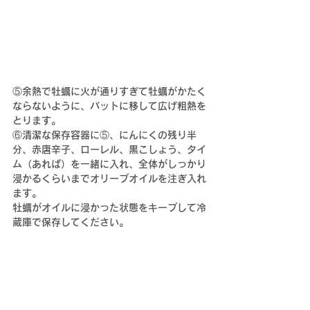
⑤
余熱で牡蠣に火が通りすぎて牡蠣がかたく
ならないように、バットに移して広げ粗熱を
とります。
⑥清潔な保存容器
に⑤、にんにく
の残り半
分、赤唐辛子
、ローレル、黒こしょう、タイ
ム（あれば）を一緒に入れ、全体がしっかり
浸かるくらいまでオリーブオイルを注ぎ入れ
ます。
牡蠣がオイルに浸かった状態をキープして冷
蔵庫で保存してください。