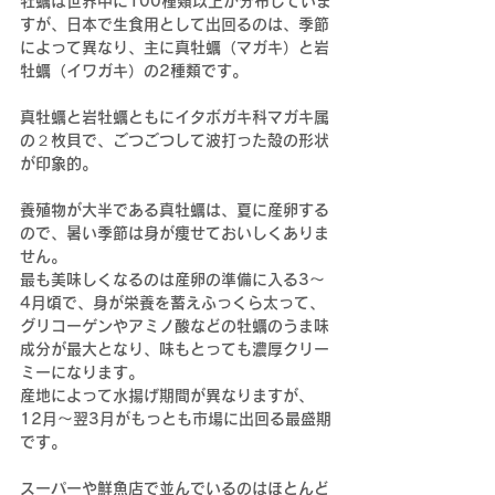
牡蠣は世界中に100種類以上が分布していま
すが、日本で生食用として出回るのは、季節
によって異なり、主に真牡蠣（マガキ）と岩
牡蠣（イワガキ）の2種類です。
真牡蠣と岩牡蠣ともにイタボガキ科マガキ属
の２枚貝で、ごつごつして波打った殻の形状
が印象的。
養殖物が大半である真牡蠣は、夏に産卵する
ので、暑い季節は身が痩せておいしくありま
せん。
最も美味しくなるのは産卵の準備に入る3～
4月頃で、身が栄養を蓄えふっくら太って、
グリコーゲンやアミノ酸などの牡蠣のうま味
成分が最大となり、味もとっても濃厚クリー
ミーになります。
産地によって水揚げ期間が異なりますが、
12月～翌3月がもっとも市場に出回る最盛期
です。
スーパーや鮮魚店で並んでいるのはほとんど