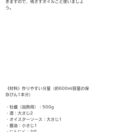
きますので、
残さず
オイルごと
使いましょ
う。
《材料》
作りやすい分量
（約600ml容量の保
存びん1本分）
・牡蠣（加熱用）：500g
・酒：大さじ2
・オイスターソース：大さじ1
・醤油：小さじ1
・にんにく：2片