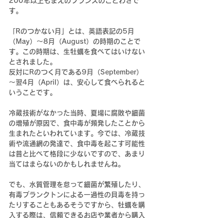
200年以上もまえのフランスのことわざで
す。
「Rのつかない月」とは、英語表記の5月
（May）～8月（August）の時期のことで
す。この時期は、生牡蠣を食べてはいけない
とされました。
反対にRのつく月である9月（September）
～翌4月（April）は、安心して食べられると
いうことです。
冷蔵技術がなかった当時、夏場に腐敗や細菌
の増殖が原因で、食中毒が頻発したことから
生まれたといわれています。今では、冷蔵技
術や流通網の発達で、食中毒を起こす可能性
は昔と比べて格段に少ないですので、あまり
当てはまらないのかもしれませんね。
でも、水質管理を怠って細菌が繁殖したり、
有毒プランクトンによる一過性の貝毒を持っ
たりすることもあるそうですから、牡蠣を購
入する際は、信頼できるお店や業者から購入