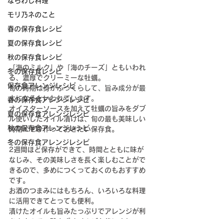
ならわし料理
モリ乃ネのこと
春の保存食レシピ
夏の保存食レシピ
秋の保存食レシピ
「海のミルク」や「海のチーズ」ともいわれ
冬の保存食レシピ
る、濃厚でクリーミーな牡蠣。
保存食アレンジレシピ
旬の時期は身がふっくらして、旨み成分が最
大になるといわれています。
春の保存食アレンジレシピ
オイスターソースを加えて牡蠣の旨みをダブ
夏の保存食アレンジレシピ
ル使いしたオイル漬けは、
旬の最も美味しい
秋の保存食アレンジレシピ
時期にぜひ作っておきたい保存食。
冬の保存食アレンジレシピ
2週間ほど保存ができて、時間とともに味が
なじみ、その美味しさを長く楽しむことがで
きる
ので、多めにつくっておくのもおすすめ
です。
お酒のつまみにはもちろん、いろいろな料理
に活用できてとっても便利。
漬けたオイルも旨みたっぷりで
アレンジが利