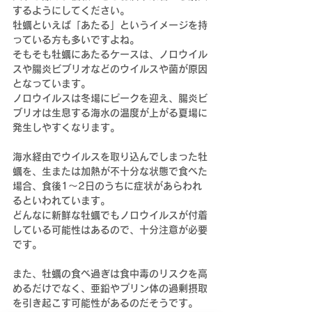
するようにしてください。
牡蠣といえば「あたる」というイメージを持
っている方も多いですよね。
そもそも牡蠣にあたるケースは、ノロウイル
スや腸炎ビブリオなどのウイルスや菌が原因
となっています。
ノロウイルスは冬場にピークを迎え、腸炎ビ
ブリオは生息する海水の温度が上がる夏場に
発生しやすくなります。
海水経由でウイルスを取り込んでしまった牡
蠣を、生または加熱が不十分な状態で食べた
場合、食後1～2日のうちに症状があらわれ
るといわれています。
どんなに新鮮な牡蠣でもノロウイルスが付着
している可能性はあるので、十分注意が必要
です。
また、牡蠣の食べ過ぎは食中毒のリスクを高
めるだけでなく、亜鉛やプリン体の過剰摂取
を引き起こす可能性があるのだそうです。