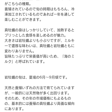
がこちらの種類。
養殖されているので旬の時期はもちろん、冷
凍加工されているものであれば一年を通して
楽しむことができます。
真牡蠣の身はしっかりしていて、加熱すると
プリっとした食感を楽しめるのが魅力。
大きさは岩牡蠣よりも小ぶりですが、ミルキ
ーで濃厚な味わいは、真牡蠣と岩牡蠣ともに
変わりありません。
旨味たっぷりで栄養価が高いため、「海のミ
ルク」と呼ばれています。
岩牡蠣の旬は、夏場の6月〜9月頃です。
天然と養殖いずれの方法で育てられています
が、一般的には天然物が多く出回ります。
そのため、その年の市場価格にもよるもの
の、基本的には養殖の真牡蠣より高価な傾向
にあります。