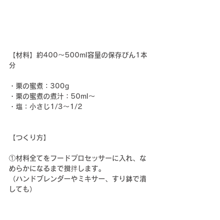
【材料】
約400〜500ml容量の保存びん1本
分
・栗の蜜煮：300g
・栗の蜜煮の煮汁：50ml〜
・塩：小さじ1/3〜1/2
【つくり方】
①材料全てをフードプロセッサーに入れ、な
めらかになるまで撹拌します。
（ハンドブレンダーやミキサー、すり鉢で潰
しても）