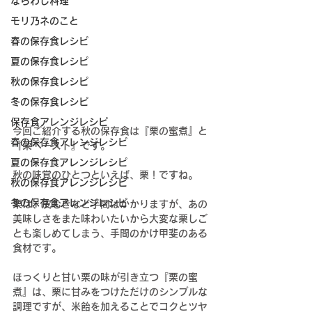
ならわし料理
モリ乃ネのこと
春の保存食レシピ
夏の保存食レシピ
秋の保存食レシピ
冬の保存食レシピ
保存食アレンジレシピ
今回ご紹介する秋の保存食は『栗の蜜煮』と
春の保存食アレンジレシピ
『栗ペースト』です。
夏の保存食アレンジレシピ
秋の味覚のひとつといえば、栗！ですね。
秋の保存食アレンジレシピ
冬の保存食アレンジレシピ
栗は、皮むきなど手間はかかりますが、あの
美味しさをまた味わいたいから大変な栗しご
とも楽しめてしまう、手間のかけ甲斐のある
食材です。
ほっくりと甘い栗の味が引き立つ『栗の蜜
煮』は、栗に甘みをつけただけのシンプルな
調理ですが、米飴を加えることでコクとツヤ