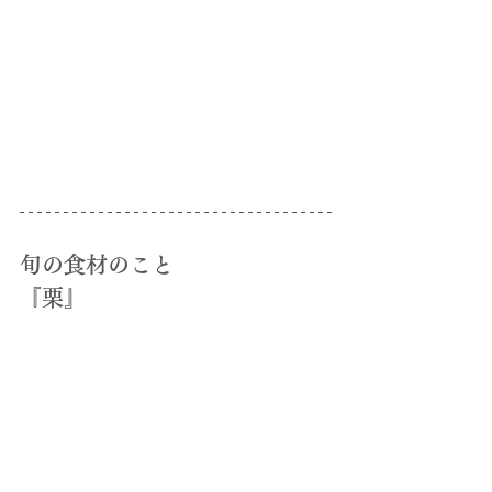
旬の食材のこと
『栗』