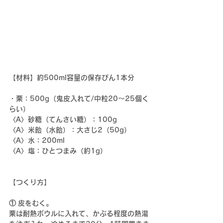
【材料】
約500ml容量の保存びん1本分
・栗：500g（鬼皮入れて/中粒20〜25個く
らい）
〈A〉砂糖（てんさい糖）：100g
〈A〉米飴（水飴）：大さじ2（50g）
〈A〉水：200ml
〈A〉塩：ひとつまみ（約1g）
【つくり方】
①
皮をむく。
栗は耐熱ボウルに入れて、かぶる程度の熱湯