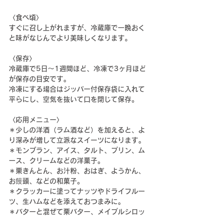
〈食べ頃〉
すぐに召し上がれますが、冷蔵庫で一晩おく
と味がなじんでより美味しくなります。
〈保存〉
冷蔵庫で5日〜1週間ほど、冷凍で3ヶ月ほど
が保存の目安です。
冷凍にする場合はジッパー付保存袋に入れて
平らにし、空気を抜いて口を閉じて保存。
〈応用メニュー〉
＊少しの洋酒（ラム酒など）を加えると、よ
り深みが増して立派なスイーツになります。
＊モンブラン、アイス、タルト、プリン、ム
ース、クリームなどの洋菓子。
＊栗きんとん、お汁粉、おはぎ、ようかん、
お饅頭、などの和菓子。
＊クラッカーに塗ってナッツやドライフルー
ツ、生ハムなどを添えておつまみに。
＊バターと混ぜて栗バター、メイプルシロッ