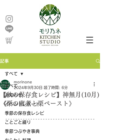
記事
すべて
morinone
すべて
2024年9月30日
読了時間: 6分
【秋の保存食レシピ】神無月(10月)
お知らせ
《栗の蜜煮と栗ペースト》
イベントレポート
季節の保存食レシピ
ことごと綴り
季節つぶやき事典