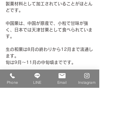
製菓材料として加工されていることがほとん
どです。
中国栗は、中国が原産で、小粒で甘味が強
く、日本では天津甘栗として食べられていま
す。
生の和栗は8月の終わりから12月まで流通し
ます。
旬は9月〜11月の中旬頃までです。
鮮度や品質の見分け方は、
Phone
LINE
Email
Instagram
・皮にツヤとハリがある
・虫に食べられた穴などのないもの
・白っぽいおしりの部分が大きいもの
・重みのあるもの
などがあります。
栗は0℃に近い温度の冷暗所で寝かせること