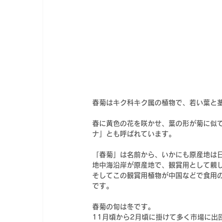
春菊はキク科キク属の植物で、若い葉と
春に黄色の花を咲かせ、葉の形が菊に似
ナ」とも呼ばれています。
「春菊」は名前から、いかにも原産地は
地中海沿岸が原産地で、観賞用として親
そしてこの観賞用植物が中国などで食用
です。
春菊の旬は冬です。
11月頃から2月頃に掛けて多く市場に出