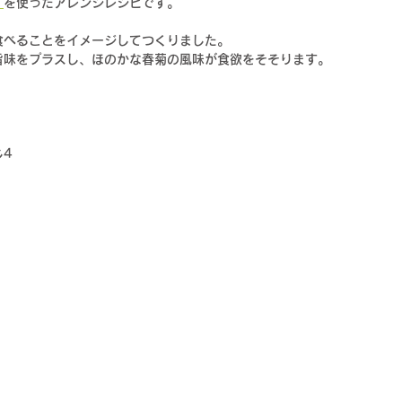
』
を使ったアレンジレシピです。
食べることをイメージしてつくりました。
旨味をプラスし、ほのかな春菊の風味が食欲をそそります。
じ4