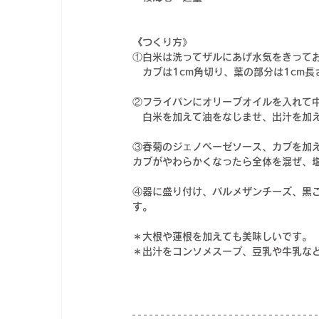
《つくり方》
①白米は洗ってザルにあげ水気をきって
　カブは1cm角切り、葉の部分は1cm
②フライパンにオリーブオイルを入れて
　白米を加えて油をなじませ、出汁を加え
③春菊のジェノベーゼソース、カブを加
カブがやわらかくなったら全体を混ぜ、
④器に盛り付け、パルメザンチーズ、黒
す。
＊大根や蓮根を加えても美味しいです。
＊出汁をコンソメスープ、豆乳や牛乳な