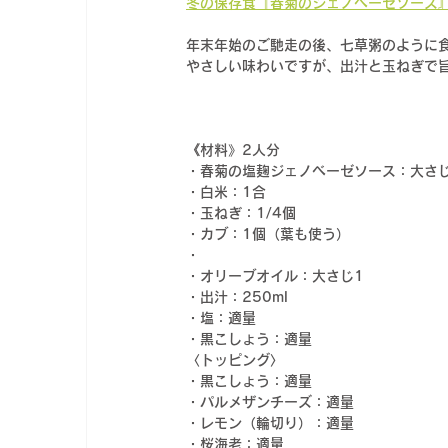
冬の保存食『春菊のジェノベーゼソース
年末年始のご馳走の後、七草粥のように
やさしい味わいですが、出汁と玉ねぎで
《材料》
2人分
・春菊の塩麹ジェノベーゼソース：大さ
・白米：1合
・
玉ねぎ：1/4個
・カブ：1個（葉も使う）
・
・オリーブオイル：大さじ1
・出汁：250ml
・塩：適量
・黒こしょう：適量
〈トッピング〉
・黒こしょう：適量
・パルメザンチーズ：適量
・レモン（輪切り）：適量
・桜海老：適量