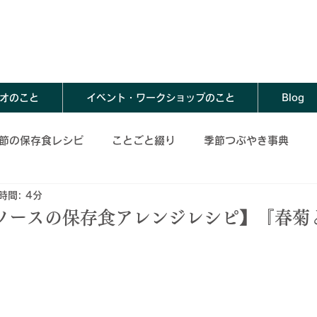
オのこと
イベント・ワークショップのこと
Blog
節の保存食レシピ
ことごと綴り
季節つぶやき事典
時間: 4分
存食レシピ
夏の保存食レシピ
秋の保存食レシピ
ソースの保存食アレンジレシピ】『春菊
春の保存食アレンジレシピ
夏の保存食アレンジレシピ
レンジレシピ