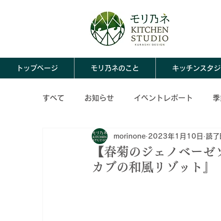
トップページ
モリ乃ネのこと
キッチンスタジ
すべて
お知らせ
イベントレポート
季
morinone
2023年1月10日
読了
ならわし料理
モリ乃ネのこと
春の保
【春菊のジェノベーゼ
カブの和風リゾット』
冬の保存食レシピ
保存食アレンジレシピ
秋の保存食アレンジレシピ
冬の保存食ア