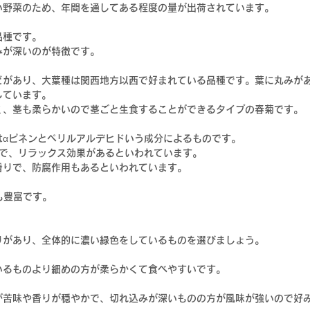
い野菜のため、年間を通してある程度の量が出荷されています。
品種です。
みが深いのが特徴です。
どがあり、大葉種は関西地方以西で好まれている品種です。葉に丸みが
しています。
く、茎も柔らかいので茎ごと生食することができるタイプの春菊です。
αピネンとペリルアルデヒドいう成分によるものです。 
で、リラックス効果があるといわれています。 
香りで、防腐作用もあるといわれています。
も豊富です。
りがあり、全体的に濃い緑色をしているものを選びましょう。
いるものより細めの方が柔らかくて食べやすいです。
が苦味や香りが穏やかで、切れ込みが深いものの方が風味が強いので好