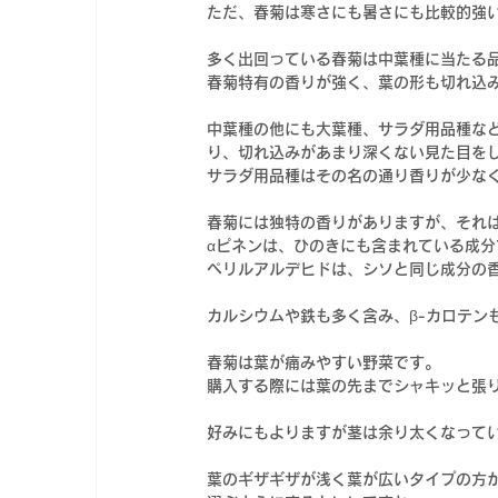
ただ、春菊は寒さにも暑さにも比較的強
多く出回っている春菊は中葉種に当たる
春菊特有の香りが強く、葉の形も切れ込
中葉種の他にも大葉種、サラダ用品種な
り、切れ込みがあまり深くない見た目を
サラダ用品種はその名の通り香りが少な
春菊には独特の香りがありますが、それは
αピネンは、ひのきにも含まれている成分
ペリルアルデヒドは、シソと同じ成分の
カルシウムや鉄も多く含み、β-カロテン
春菊は葉が痛みやすい野菜です。
購入する際には葉の先までシャキッと張
好みにもよりますが茎は余り太くなって
葉のギザギザが浅く葉が広いタイプの方