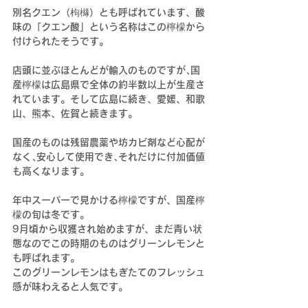
別名クエン（枸櫞）とも呼ばれています、酸
味の「クエン酸」という名称はこの檸檬から
付けられたそうです。
店頭に並ぶほとんどが輸入のものですが､国
産檸檬は広島県で全体の約半数以上が生産さ
れています。そして広島に続き、愛媛、和歌
山、熊本、佐賀と続きます。
国産のものは残留農薬や坊カビ剤など心配が
なく､安心して使用でき､それだけに付加価値
も高くなります。
年中スーパーで見かける檸檬ですが、国産檸
檬の旬は冬です。
9月頃から収獲され始めますが、まだ青い状
態なのでこの時期のものはグリーンレモンと
も呼ばれます。 
このグリーンレモンはもぎたてのフレッシュ
感が味わえると人気です。