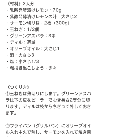
《材料》
2人分
・乳酸発酵漬けレモン：70g
・乳酸発酵漬けレモンの汁：大さじ2　
・サーモン切り身：2枚（300g）
・玉ねぎ：1/2個
・グリーンアスパラ：3本
・ディル：適量
・オリーブオイル：大さじ1
・酒：大さじ3
・塩：小さじ1/3
・粗挽き黒こしょう：少々
《つくり方》
①玉ねぎは薄切りにします。グリーンアスパ
ラは下の皮をピーラーでむき長さ2等分に切
ります。ディルは枝からちぎって外しておき
ます。
②フライパン（グリルパン）にオリーブオイ
ル入れ中火で熱し、サーモンを入れて焼き目