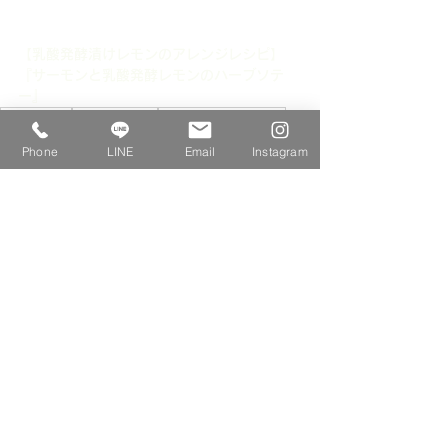
【乳酸発酵漬けレモンのアレンジレシピ】
『サーモンと乳酸発酵レモンのハーブソテ
ー』
濱島ノブエ
季節の保存食
季節の保存食レシピ
アレンジレシピ
冬の保存食レシピ
如月の保存食
Phone
LINE
Email
Instagram
乳酸発酵漬けレモン
檸檬
サーモンと乳酸発酵レモンのハーブソテ
季節の保存食レシピ
保存食アレンジレシピ
冬の保存食アレンジレシピ
すべて表示
最新記事