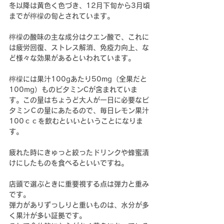
冬以降は黄色く色づき、12月下旬から3月頃
までが檸檬の旬とされています。
檸檬の酸味の主な成分はクエン酸で、これに
は疲労回復、ストレス解消、免疫力向上、な
ど様々な効果があるといわれています。
檸檬には果汁100gあたり50mg（全果だと
100mg）ものビタミンCが含まれていま
す。この量はちょうど大人が一日に必要なビ
タミンＣの量にあたるので、毎日レモン果汁
100ｃｃを飲むといいということになりま
す。
疲れた時にきゅっと絞ったドリンクや蜂蜜漬
けにしたものを食べるといいですね。
店頭で選ぶときに重要視する点は弾力と重み
です。
弾力がありずっしりと重いものは、水分が多
く果汁が多い証拠です。