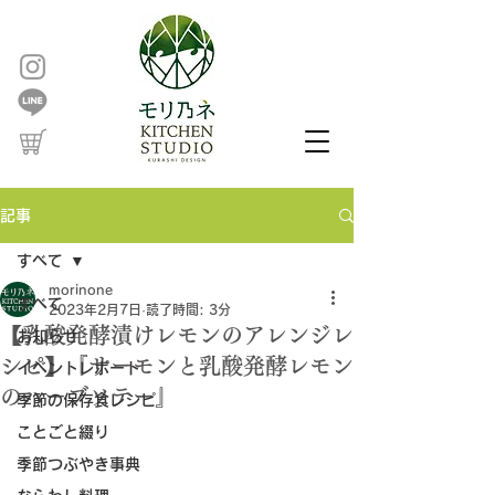
記事
すべて
morinone
すべて
2023年2月7日
読了時間: 3分
【乳酸発酵漬けレモンのアレンジレ
お知らせ
シピ】『サーモンと乳酸発酵レモン
イベントレポート
のハーブソテー』
季節の保存食レシピ
ことごと綴り
季節つぶやき事典