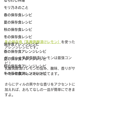
ならわし料理
モリ乃ネのこと
春の保存食レシピ
夏の保存食レシピ
秋の保存食レシピ
冬の保存食レシピ
冬の保存食『乳酸発酵漬けレモン』
を使った
保存食アレンジレシピ
アレンジレシピです。
春の保存食アレンジレシピ
サーモンと乳酸発酵漬けレモンは最強コン
夏の保存食アレンジレシピ
ビ！
秋の保存食アレンジレシピ
乳酸発酵漬けレモンの旨み、酸味、香りがサ
冬の保存食アレンジレシピ
ーモンの美味しさを引き立てます。
さらにディルの爽やかな香りをアクセントに
加えれば、おもてなしの一皿が簡単にできま
すよ。