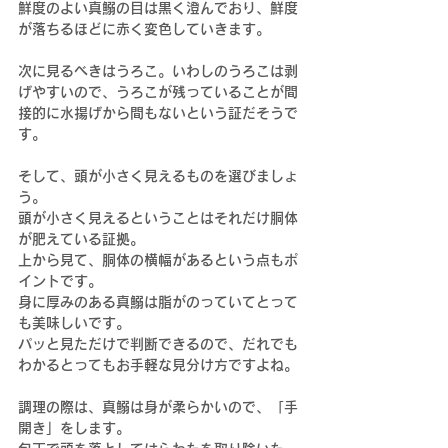
鮮度のよい真鰯の目は黒く澄んでおり、鮮度
が落ちるほどに赤く変色していきます。
次に見るべきはうろこ。いわしのうろこは剥
げやすいので、うろこが残っていることが間
接的に水揚げから間もないという証だそうで
す。
そして、頭が小さく見えるものを選びましょ
う。
頭が小さく見えるということはそれだけ胴体
が肥えている証拠。
上から見て、胴体の横幅があるという点もポ
イントです。
身に厚みのある真鰯は脂がのっていてとって
も美味しいです。
パッと見ただけで判断できるので、だれでも
わかるとってもお手軽な見分け方ですよね。
調理の際は、真鰯は身が柔らかいので、「手
開き」をします。