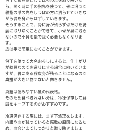
包丁で頭を落としてはらわたを取り除いた
ら、開く時に手の指先を使って、骨に沿って
親指の爪の先をしっぽの方に滑らせていきな
がら骨を身からはずしていきます。
そうすることで、骨に身が残らず骨だけを綺
麗に取り除くことができて、小骨が身に残ら
ないので小骨を後で抜く必要もなくなりま
す。
皮は手で簡単にむくことができます。
包丁を使って大名おろしにすると、仕上がり
が綺麗なのでお造りにする場合に向いていま
すが、骨にある程度身が残ることになるので
真鰯が大きい物でないと向きません。
真鰯は傷みやすい魚の代表格。
そのため食べきれない分は、冷凍保存して鮮
度をキープするのがおすすめです。
冷凍保存する際には、まず下処理をします。
内臓や血が残っていると腐敗の原因になるた
め、血合いまでしっかりと取り除きましょ