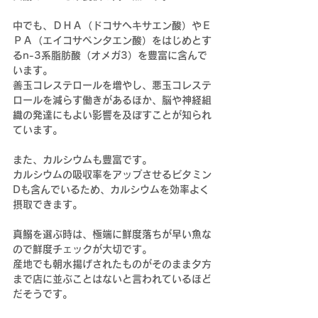
中でも、ＤＨＡ（ドコサヘキサエン酸）やＥ
ＰＡ（エイコサペンタエン酸）をはじめとす
るn-3系脂肪酸（オメガ3）を豊富に含んで
います。
善玉コレステロールを増やし、悪玉コレステ
ロールを減らす働きがあるほか、脳や神経組
織の発達にもよい影響を及ぼすことが知られ
ています。
また、カルシウムも豊富です。
カルシウムの吸収率をアップさせるビタミン
Dも含んでいるため、カルシウムを効率よく
摂取できます。
真鰯を選ぶ時は、極端に鮮度落ちが早い魚な
ので鮮度チェックが大切です。
産地でも朝水揚げされたものがそのまま夕方
まで店に並ぶことはないと言われているほど
だそうです。