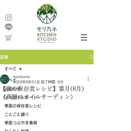
記事
すべて
morinone
すべて
2022年5月31日
読了時間: 6分
【夏の保存食レシピ】葉月(8月)
お知らせ
《真鰯のオイルサーディン》
イベントレポート
季節の保存食レシピ
ことごと綴り
季節つぶやき事典