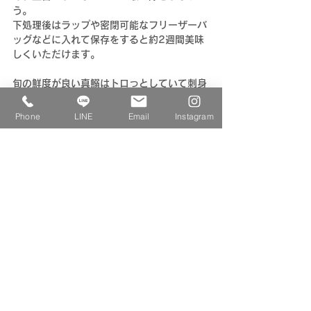
う。
下処理後はラップや密閉可能なフリーザーバ
ッグなどに入れて保存をすると約2週間美味
しくいただけます。
旬の鮮度が良い真鰯はトロっとしていて刺身
でとても美味しく食べられます。
酢でしめたり、マリネにしても美味しいで
Phone
LINE
Email
Instagram
す。
小さめの真鰯を甘露煮やトマト煮などにすれ
ば骨ごと食べられますよ。
8月　【和風月名　葉月】