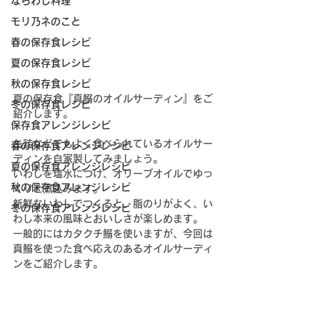
ならわし料理
モリ乃ネのこと
春の保存食レシピ
夏の保存食レシピ
秋の保存食レシピ
夏の保存食『
真鰯のオイルサーディン
』をご
冬の保存食レシピ
紹介します。
保存食アレンジレシピ
缶詰などでもよく食べられているオイルサー
春の保存食アレンジレシピ
ディンを自家製してみましょう。
夏の保存食アレンジレシピ
いわしを塩水につけ、オリーブオイルでゆっ
秋の保存食アレンジレシピ
くりと煮込みます。
新鮮ないわしでつくると、脂のりがよく、い
冬の保存食アレンジレシピ
わし本来の風味とおいしさが楽しめます。
一般的にはカタクチ鰯を使いますが、今回は
真鰯を使った食べ応えのあるオイルサーディ
ンをご紹介します。