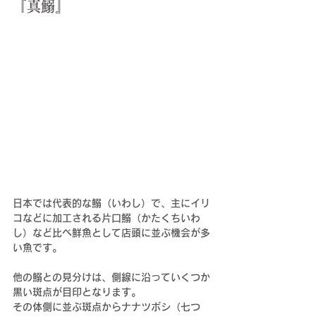
『真鰯』
日本では代表的な鰯（いわし）で、主にイリ
コなどに加工される片口鰯（かたくちいわ
し）など比べ鮮魚として店頭に並ぶ機会が多
い魚です。
他の鰯との見分けは、側線に沿っていくつか
黒い斑点が目印となります。
その体側に並ぶ斑点からナナツボシ（七つ