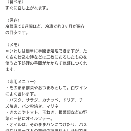
〈食べ頃〉
すぐに召し上がれます。
〈保存〉
冷蔵庫で2週間ほど、冷凍で約3ヶ月が保存
の目安です。
〈メモ〉
＊いわしは簡単に手開き処理できますが、た
くさん仕込む時などは三枚におろしたものを
使うと下処理の手間がかからず気軽につくれ
ます。
〈応用メニュー〉
・そのまま前菜やおつまみとして。白ワイン
によく合います。
・パスタ、サラダ、カナッペ、ドリア、チー
ズ焼き、パン粉焼き、マリネ。
・きのこやトマト、玉ねぎ、根菜類などの野
菜と一緒にオイルソテー。
・オイルは、そのままパンにつけたり、パス
タやソテーなどの料理の調味料とし活用でき