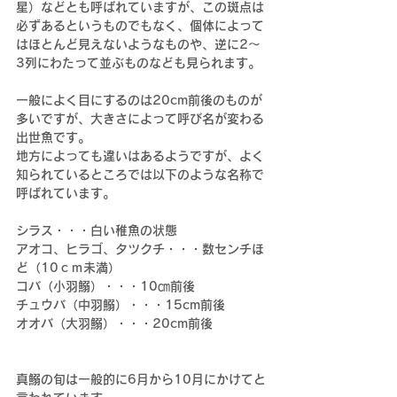
星）などとも呼ばれていますが、この斑点は
必ずあるというものでもなく、個体によって
はほとんど見えないようなものや、逆に2～
3列にわたって並ぶものなども見られます。
一般によく目にするのは20cm前後のものが
多いですが、大きさによって呼び名が変わる
出世魚です。
地方によっても違いはあるようですが、よく
知られているところでは以下のような名称で
呼ばれています。
シラス・・・白い稚魚の状態
アオコ、ヒラゴ、タツクチ・・・数センチほ
ど（10ｃｍ未満）
コバ（小羽鰯）・・・10㎝前後
チュウバ（中羽鰯）・・・15cm前後
オオバ（大羽鰯）・・・20cm前後
真鰯の旬は一般的に6月から10月にかけてと