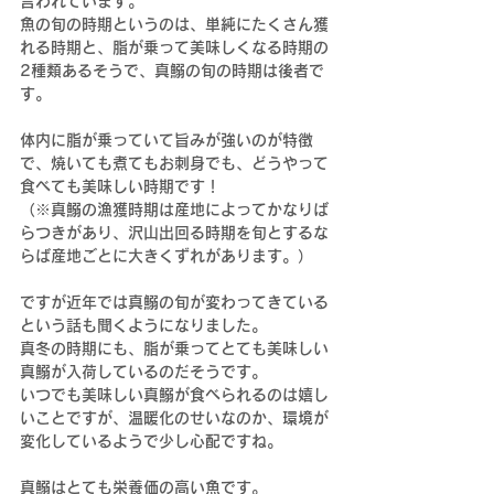
言われています。
魚の旬の時期というのは、単純にたくさん獲
れる時期と、脂が乗って美味しくなる時期の
2種類あるそうで、真鰯の旬の時期は後者で
す。
体内に脂が乗っていて旨みが強いのが特徴
で、焼いても煮てもお刺身でも、どうやって
食べても美味しい時期です！
（※真鰯の漁獲時期は産地によってかなりば
らつきがあり、沢山出回る時期を旬とするな
らば産地ごとに大きくずれがあります。）
ですが近年では真鰯の旬が変わってきている
という話も聞くようになりました。
真冬の時期にも、脂が乗ってとても美味しい
真鰯が入荷しているのだそうです。
いつでも美味しい真鰯が食べられるのは嬉し
いことですが、温暖化のせいなのか、環境が
変化しているようで少し心配ですね。
真鰯はとても栄養価の高い魚です。