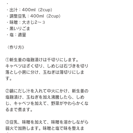
・
・出汁：400ml（2cup）
・調整豆乳：400ml（2cup）
・味噌：大さじ2〜３
・黒いりごま
・塩：適量
《作り方》
①新生姜の塩麹漬けは千切りにします。
キャベツはざく切り、しめじは
石づきを切り
落とし
小房に分け、玉ねぎは薄切りにしま
す。
②
鍋にだし汁を入れて中火にかけ、
新生姜の
塩麹漬け、玉ねぎを加え沸騰したら、しめ
じ、キャベツを加えて、野菜がやわらかくな
るまで煮ます。
③豆乳、味噌を加えて、味噌
を溶かしながら
弱火で加熱します。
味噌と塩で味を整えま