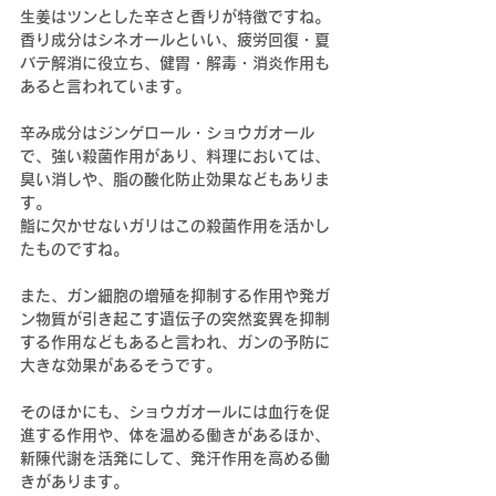
生姜はツンとした辛さと香りが特徴ですね。
香り成分はシネオールといい、疲労回復・夏
バテ解消に役立ち、健胃・解毒・消炎作用も
あると言われています。
辛み成分はジンゲロール・ショウガオール
で、強い殺菌作用があり、料理においては、
臭い消しや、脂の酸化防止効果などもありま
す。
鮨に欠かせないガリはこの殺菌作用を活かし
たものですね。
また、ガン細胞の増殖を抑制する作用や発ガ
ン物質が引き起こす遺伝子の突然変異を抑制
する作用などもあると言われ、ガンの予防に
大きな効果があるそうです。
そのほかにも、ショウガオールには血行を促
進する作用や、体を温める働きがあるほか、
新陳代謝を活発にして、発汗作用を高める働
きがあります。