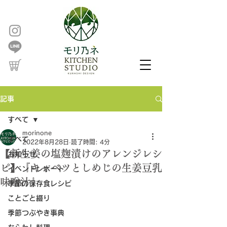
記事
すべて
morinone
すべて
2022年8月28日
読了時間: 4分
【新生姜の塩麹漬けのアレンジレシ
お知らせ
ピ】『キャベツとしめじの生姜豆乳
イベントレポート
味噌汁』
季節の保存食レシピ
ことごと綴り
季節つぶやき事典