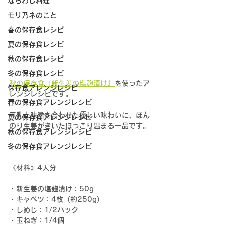
ならわし料理
モリ乃ネのこと
春の保存食レシピ
夏の保存食レシピ
秋の保存食レシピ
冬の保存食レシピ
秋の保存食『新生姜の塩麹漬け』
を使ったア
保存食アレンジレシピ
レンジレシピです。
春の保存食アレンジレシピ
豆乳と味噌を合わせた優しい味わいに、ほん
夏の保存食アレンジレシピ
のり生姜がきいたほっこり温まる一品です。
秋の保存食アレンジレシピ
冬の保存食アレンジレシピ
《材料》4人分
・新生姜の塩麹漬け：50g
・キャベツ：4枚（約250g）
・しめじ：1/2パック
・玉ねぎ：1/4個