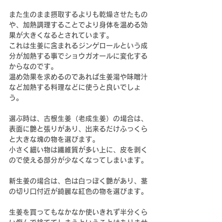
また生のまま摂取するよりも乾燥させたもの
や、加熱調理することでより身体を温める効
果が大きくなるとされています。
これは生姜に含まれるジンゲロールという成
分が加熱する事でショウガオールに変化する
からなのです。
温め効果を求めるのであれば生姜湯や味噌汁
など加熱する料理などに使うと良いでしょ
う。
選ぶ時は、古根生姜（老成生姜）の場合は、
表面に艶と張りがあり、出来るだけふっくら
と大きな塊の物を選びます。
小さく細い物は繊維質が多い上に、皮を剥く
ので使える部分が少なくなってしまいます。
新生姜の場合は、色は白っぽく艶があり、茎
の切り口付近が綺麗な紅色の物を選びます。
生姜を買ってもなかなか使いきれず半分くら